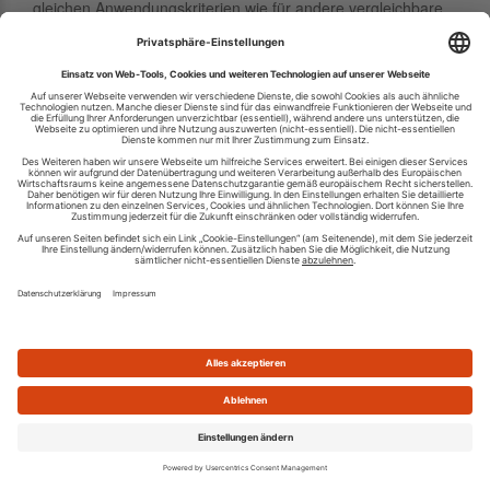
gleichen Anwendungskriterien wie für andere vergleichbare
Applikationsarten auch. Die Werbeaussage
einer Tiefenwirkung liposomaler Formulierun...
Über die Verwendung von Liposomen aus Soja-
Phospholipiden in der Kosmetik
06.03.1988 12:06
Der vorliegende Beitrag zeigt, dass einerseits die
Entwicklung der Liposomentechnologie große Chancen für
viele neue - aus der Sicht des Verbrauchers sehr
wünschenswerte - Produkte in der Kosmetik ...
Wirknachweise: Evidenz versus Praxis
24.09.2025 14:32
Wie in der Medizin sind in der nachhaltigen Hautpflege
belastbare Wirkungsnachweise zu Inhaltsstoffen und
Behandlungen eine wertvolle Hilfe. Demgegenüber gibt es
die weniger oder gar nicht dokumentie...
Personalisierte Hautpflege – technologische und
rechtliche Voraussetzungen
08.06.2025 18:08