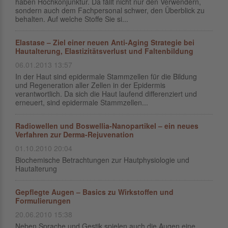
haben Hochkonjunktur. Da fällt nicht nur den Verwendern,
sondern auch dem Fachpersonal schwer, den Überblick zu
behalten. Auf welche Stoffe Sie si...
Elastase – Ziel einer neuen Anti-Aging Strategie bei
Hautalterung, Elastizitätsverlust und Faltenbildung
06.01.2013 13:57
In der Haut sind epidermale Stammzellen für die Bildung
und Regeneration aller Zellen in der Epidermis
verantwortlich. Da sich die Haut laufend differenziert und
erneuert, sind epidermale Stammzellen...
Radiowellen und Boswellia-Nanopartikel – ein neues
Verfahren zur Derma-Rejuvenation
01.10.2010 20:04
Biochemische Betrachtungen zur Hautphysiologie und
Hautalterung
Gepflegte Augen – Basics zu Wirkstoffen und
Formulierungen
20.06.2010 15:38
Neben Sprache und Gestik spielen auch die Augen eine