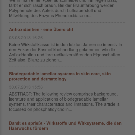
Wenn man einen Apfel aufschneidet und ihn liegen lässt,
färbt er sich rasch braun. Bei der Braunfärbung werden
Polyphenole des Apfels durch Luftsauerstoff und
Mitwirkung des Enzyms Phenoloxidase ox...
Antioxidantien - eine Übersicht
03.08.2013 16:26
Keine Wirkstoffklasse ist in den letzten Jahren so intensiv in
den Fokus der Kosmetikbehandlung gekommen wie die
Antioxidantien und ihre radikalzerstörenden Eigenschaften.
Zeit also, Bilanz zu ziehen...
Biodegradable lamellar systems in skin care, skin
protection and dermatology
30.07.2013 15:56
ABSTRACT: The following review comprises background,
literature and applications of biodegradable lamellar
systems, their characteristics and limitations. The article is
focussed on phosphatidylcholin...
Damit es sprießt - Wirkstoffe und Wirksysteme, die den
Haarwuchs fördern