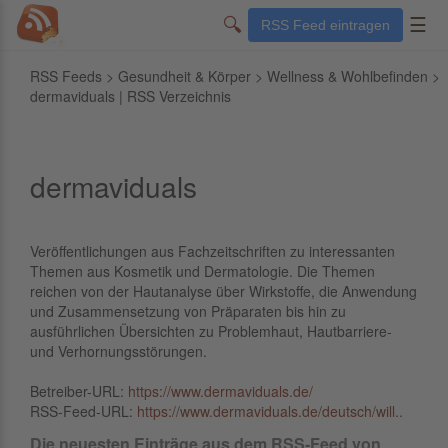
🔍
☰
RSS Feed eintragen
RSS Feeds
>
Gesundheit & Körper
>
Wellness & Wohlbefinden
>
dermaviduals | RSS Verzeichnis
dermaviduals
Veröffentlichungen aus Fachzeitschriften zu interessanten
Themen aus Kosmetik und Dermatologie. Die Themen
reichen von der Hautanalyse über Wirkstoffe, die Anwendung
und Zusammensetzung von Präparaten bis hin zu
ausführlichen Übersichten zu Problemhaut, Hautbarriere-
und Verhornungsstörungen.
Betreiber-URL:
https://www.dermaviduals.de/
RSS-Feed-URL:
https://www.dermaviduals.de/deutsch/will..
Die neuesten Einträge aus dem RSS-Feed von