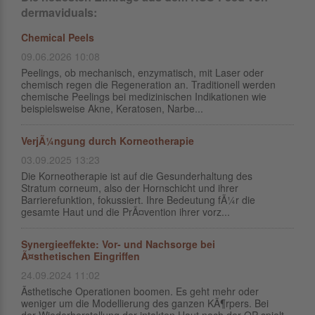
dermaviduals:
Chemical Peels
09.06.2026 10:08
Peelings, ob mechanisch, enzymatisch, mit Laser oder
chemisch regen die Regeneration an. Traditionell werden
chemische Peelings bei medizinischen Indikationen wie
beispielsweise Akne, Keratosen, Narbe...
VerjÃ¼ngung durch Korneotherapie
03.09.2025 13:23
Die Korneotherapie ist auf die Gesunderhaltung des
Stratum corneum, also der Hornschicht und ihrer
Barrierefunktion, fokussiert. Ihre Bedeutung fÃ¼r die
gesamte Haut und die PrÃ¤vention ihrer vorz...
Synergieeffekte: Vor- und Nachsorge bei
Ã¤sthetischen Eingriffen
24.09.2024 11:02
Ãsthetische Operationen boomen. Es geht mehr oder
weniger um die Modellierung des ganzen KÃ¶rpers. Bei