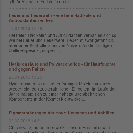
gilt für Vitamine, Fettstoffe und vi...
Feuer und Feuerwehr - wie freie Radikale und
Antioxidantien wirken
19.04.2019 17:48
Bei freien Radikalen und Antioxidantien verhält es sich so
wie bei Feuer und Feuerwehr: Feuer ist zwar gefährlich,
aber unter Kontrolle ist es von Nutzen. An der richtigen
Stelle eingesetzt, sorgen ...
Hyaluronsäure und Polysaccharide - für Hautfeuchte
und gegen Falten
26.01.2019 10:28
Hyaluronsäure ist ein kettenförmiges Molekül aus sich
wiederholenden zuckerähnlichen Einheiten. Im Laufe der
Jahre hat sie sich zu einer nahezu unentbehrlichen
Komponente in der Kosmetik entwickel...
Pigmentstörungen der Haut: Ursachen und Abhilfen
02.08.2018 14:51
Ob schwarz, braun oder weiß - unsere Hautfarbe wird
genetisch bestimmt. Das genaue Aussehen wird aber auch