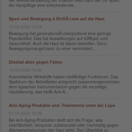
der Wiederherstellung der intakten Haut nach der OP spielt
die Hautpflege eine entscheidende...
Sport und Bewegung â EinflÃ¼sse auf die Haut
16.08.2024 15:39
Bewegung hat generationsÃ¼bergreifend eine geringe
PopularitÃ¤t. Das hat Auswirkungen auf KÃ¶rper und
Gesundheit. Auch die Haut ist davon betroffen. Denn
Bewegungsmangel kann zu einer vermindert...
Dreimal aktiv gegen Falten
12.03.2023 14:30
Kosmetische Wirkstoffe haben vielfÃ¤ltige Funktionen. Das
Spektrum der AktivitÃ¤ten entspricht zusammengenommen
dem typischen Instrumentarium gegen die vorzeitige
Hautalterung, das heiÃt Anti-A...
Anti-Aging-Produkte und -Treatments unter der Lupe
07.10.2022 13:55
Bei Anti-Aging-Produkten stellt sich die Frage, was
oberflächlich, temporär, substanziell oder nachhaltig gegen
Alterserscheinungen der Haut wirkt. Den Überblick zu