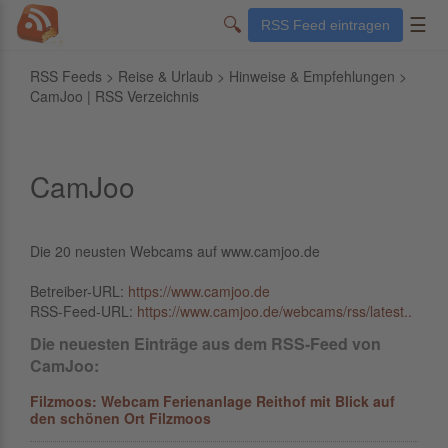
🔍
☰
RSS Feed eintragen
RSS Feeds
>
Reise & Urlaub
>
Hinweise & Empfehlungen
>
CamJoo | RSS Verzeichnis
CamJoo
Die 20 neusten Webcams auf www.camjoo.de
Betreiber-URL:
https://www.camjoo.de
RSS-Feed-URL:
https://www.camjoo.de/webcams/rss/latest..
Die neuesten Einträge aus dem RSS-Feed von
CamJoo:
Filzmoos: Webcam Ferienanlage Reithof mit Blick auf
den schönen Ort Filzmoos