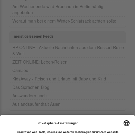
Am Wochenende wird Brunchen in Berlin häufig
angeboten
Worauf man bei einem Winter-Schlafsack achten sollte
meist gelesenen Feeds
RP ONLINE - Aktuelle Nachrichten aus dem Ressort Reise
& Welt
ZEIT ONLINE: Leben/Reisen
CamJoo
KidsAway - Reisen und Urlaub mit Baby und Kind
Das Sprachen-Blog
Auswandern nach...
Auslandsaufenthalt Asien