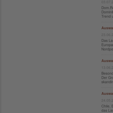
03.07.
Dom.Re
Dominik
Trend u
Auswa
23.06.
Das La
Europas
Nordpol
Auswa
13.06.
Besond
Der Gru
skandi
Auswa
24.05.
Chile,
das Lan