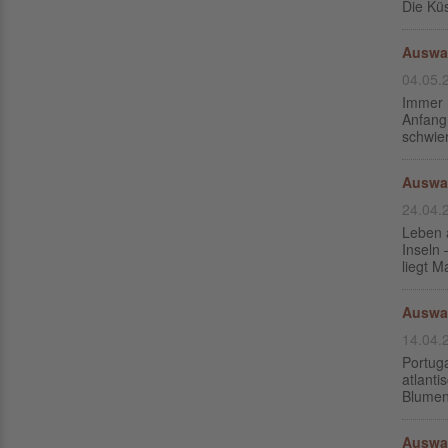
Die Küs
Auswan
04.05.
Immer 
Anfang
schwier
Auswa
24.04.
Leben a
Inseln 
liegt M
Auswa
14.04.
Portug
atlant
Blumeni
Auswa