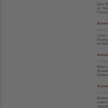
Dem Wi
an. Kei
Friere
Auswa
20.07.
Leben i
Nicara
es Reic
Auswan
11.05.
Mitten
Slowake
Südwest
Auswa
31.12.
Beidsei
Indisc
Jakarta