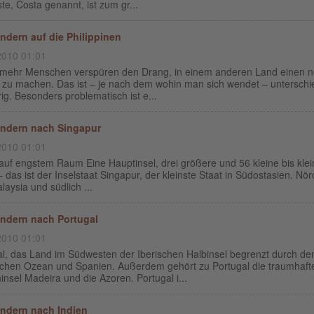
te, Costa genannt, ist zum gr...
dern auf die Philippinen
2010 01:01
mehr Menschen verspüren den Drang, in einem anderen Land einen 
 zu machen. Das ist – je nach dem wohin man sich wendet – unterschie
ig. Besonders problematisch ist e...
ndern nach Singapur
2010 01:01
uf engstem Raum Eine Hauptinsel, drei größere und 56 kleine bis klei
– das ist der Inselstaat Singapur, der kleinste Staat in Südostasien. Nör
alaysia und südlich ...
ndern nach Portugal
2010 01:01
al, das Land im Südwesten der Iberischen Halbinsel begrenzt durch de
ischen Ozean und Spanien. Außerdem gehört zu Portugal die traumhaft
nsel Madeira und die Azoren. Portugal i...
ndern nach Indien