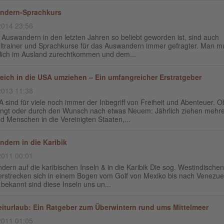
ndern-Sprachkurs
2014 23:56
Auswandern in den letzten Jahren so beliebt geworden ist, sind auch
ltrainer und Sprachkurse für das Auswandern immer gefragter. Man m
ßlich im Ausland zurechtkommen und dem...
reich in die USA umziehen – Ein umfangreicher Erstratgeber
2013 11:38
 sind für viele noch immer der Inbegriff von Freiheit und Abenteuer. O
ingt oder durch den Wunsch nach etwas Neuem: Jährlich ziehen mehr
 Menschen in die Vereinigten Staaten,...
dern in die Karibik
2011 00:01
ern auf die karibischen Inseln & in die Karibik Die sog. Westindischen
 erstrecken sich in einem Bogen vom Golf von Mexiko bis nach Venezue
bekannt sind diese Inseln uns un...
iturlaub: Ein Ratgeber zum Überwintern rund ums Mittelmeer
2011 01:05