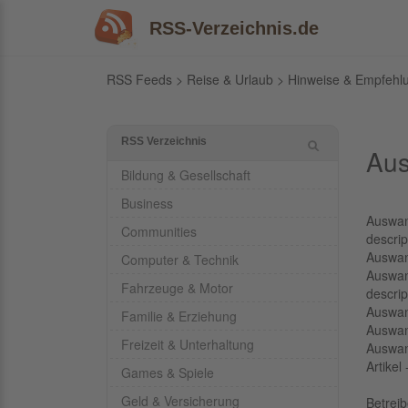
RSS-Verzeichnis.de
RSS Feeds
>
Reise & Urlaub
>
Hinweise & Empfehl
RSS Verzeichnis
Aus
Bildung & Gesellschaft
Business
Auswan
Communities
descrip
Auswan
Computer & Technik
Auswan
Fahrzeuge & Motor
descrip
Auswan
Familie & Erziehung
Auswan
Freizeit & Unterhaltung
Auswan
Artikel
Games & Spiele
Geld & Versicherung
Betrei