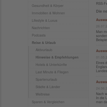
RSS-F
Gesundheit & Körper
Die n
Immobilien & Wohnen
Auswan
Lifestyle & Luxus
26.07.
Nachrichten
Man mu
Podcasts
sonder
Beispi
Reise & Urlaub
Aktivurlaub
Auswa
Hinweise & Empfehlungen
01.05.
Eines 
Hotels & Unterkünfte
England
Landes
Last Minute & Fliegen
Spartenurlaub
Auswa
Städte & Länder
24.06.
Nach w
Weltreise
In die 
Sparen & Vergleichen
man dah