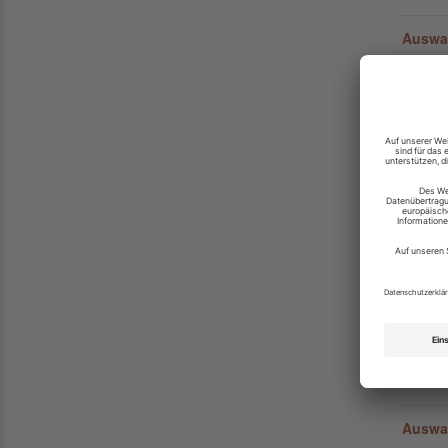
Auswa
21.11.
China 
Ostasie
sich 14
Auswa
30.08.
Man mus
km², da
eine Fl
Nach 
23.07.
Das Emi
Polster
ist da 
Auswan