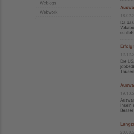
Weblogs
Auswa
Webwork
18.02.
Da das 
Vokabe
schlie
Erfolg
12.12.
Die USA
jobbed
Tausend
Auswan
19.10.
Auswand
Inseln
Besser 
Langze
20.08.