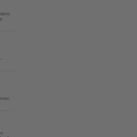
, denn
as
 –
ennen
en