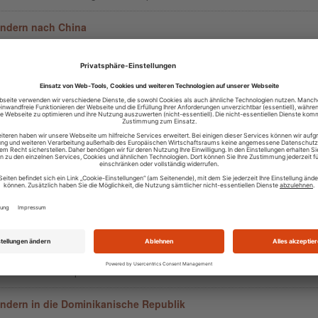
ndern nach China
2010 16:01
– das bevölkerungsreichste Land der Erde, der flächenmäßig größte St
n und der viertgrößte der Welt. An über 22.000 km Grenzlänge verteil
 Nachbarländer. Das s...
ndern nach Monaco
2010 01:01
s sich das mal vorstellen – die Stadt Köln hat eine Fläche von rund 
rauf verteilen sich 86 Stadtteile. Damit hat jeder Stadtteil im Durchschni
äche von 4 km². Und das...
Slowenien auswandern
2010 01:01
grieren nach Slowenien sollte mit Bedacht geplant werden, ein finanzi
 ist ebenfalls ratsam. Eine Arbeitserlaubnis ist weiter nicht nötig, schwie
die slowenische Sprach...
dern in die Dominikanische Republik