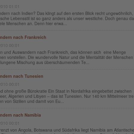
2010 01:01
dern nach Indien? Das klingt auf den ersten Blick recht ungewöhnlich
ische Lebensstil ist so ganz anders als unser westliche. Doch genau d
iele Menschen an. Denn hier erwa...
ndern nach Frankreich
2010 00:01
in und Auswandern nach Frankreich, das können sich eine Menge
en vorstellen. Die wundervolle Natur und die Mentalität der Menschen
elungene Mischung aus überschäumenden Te...
ndern nach Tunesien
2010 00:01
d ohne große Bürokratie Ein Staat in Nordafrika eingebettet zwischen
eer, Algerien und Libyen – das ist Tunesien. Nur 140 km Mittelmeer tr
n von Sizilien und damit von Eu...
ndern nach Namibia
2010 00:01
renzt von Angola, Botswana und Südafrika liegt Namibia am Atlantisch