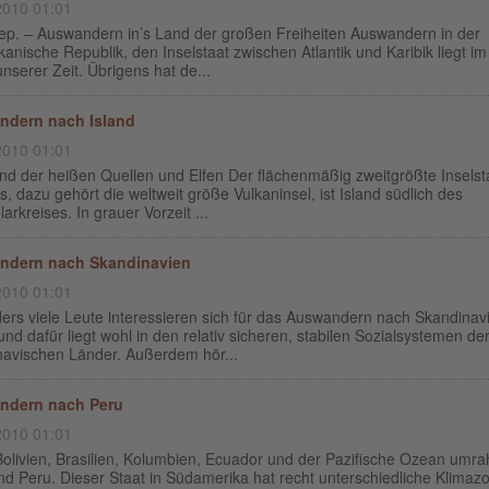
2010 01:01
p. – Auswandern in’s Land der großen Freiheiten Auswandern in der
anische Republik, den Inselstaat zwischen Atlantik und Karibik liegt im
nserer Zeit. Übrigens hat de...
ndern nach Island
2010 01:01
nd der heißen Quellen und Elfen Der flächenmäßig zweitgrößte Inselst
, dazu gehört die weltweit größe Vulkaninsel, ist Island südlich des
arkreises. In grauer Vorzeit ...
ndern nach Skandinavien
2010 01:01
ers viele Leute interessieren sich für das Auswandern nach Skandinav
nd dafür liegt wohl in den relativ sicheren, stabilen Sozialsystemen de
navischen Länder. Außerdem hör...
ndern nach Peru
2010 01:01
 Bolivien, Brasilien, Kolumbien, Ecuador und der Pazifische Ozean um
d Peru. Dieser Staat in Südamerika hat recht unterschiedliche Klimaz