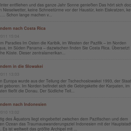
nter entfliehen und das ganze Jahr Sonne genießen Das hört sich doch
n Nieselwetter, keine Schneetürme vor der Haustür, kein Eiskratzen, ke
n…. Schon lange machen v...
ndern nach Costa Rica
2011 15:04
m Paradies Im Osten die Karibik, im Westen der Pazifik – im Norden
gua, im Süden Panama – dazwischen finden Sie Costa Rica. Übersetzt 
he Küste. Dieser zentralamerikan...
dern in die Slowakei
2011 13:03
 in Europa wurde aus der Teilung der Tschechoslowakei 1993, der Staa
i geboren. Im Norden befindet sich die Gebirgskette der Karpaten, im
en fließt die Donau. Der Südliche Teil...
ndern nach Indonesien
2010 13:02
tig des Äquators liegt eingebettet zwischen dem Pazifischen und dem
hen Ozean das Traumauswanderungsziel Indonesien mit der Hauptstad
. Es ist weltweit das größte Archipel mit ...