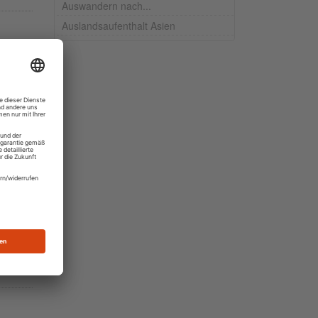
Auswandern nach...
Auslandsaufenthalt Asien
aat in
en
405
tt
elles
riger