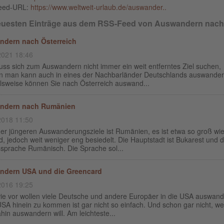
eed-URL:
https://www.weltweit-urlaub.de/auswander..
euesten Einträge aus dem RSS-Feed von Auswandern nach.
dern nach Österreich
2021 18:46
ss sich zum Auswandern nicht immer ein weit entferntes Ziel suchen,
n man kann auch in eines der Nachbarländer Deutschlands auswander
elsweise können Sie nach Österreich auswand...
ndern nach Rumänien
2018 11:50
der jüngeren Auswanderungsziele ist Rumänien, es ist etwa so groß wi
, jedoch weit weniger eng besiedelt. Die Hauptstadt ist Bukarest und d
sprache Rumänisch. Die Sprache sol...
ndern USA und die Greencard
2016 19:25
ie vor wollen viele Deutsche und andere Europäer in die USA auswand
USA hinein zu kommen ist gar nicht so einfach. Und schon gar nicht, w
in auswandern will. Am leichteste...