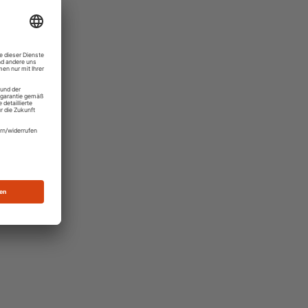
rden
Neckar
ten
n
 zu
er
nenten