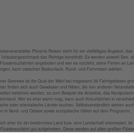
eiseveranstalter Phoenix Reisen steht für ein vielfältiges Angebot, das 
 Urlaubergeschmack das Richtige bereithält. Es werden sowohl See- a
Flusskreuzfahrten angeboten und wer es vorzieht, seine Ferien an La
ingen, kann zwischen Badeurlaub, Rund- und Fernreisen wählen.
iner Seereise ist die Qual der Wahl bei insgesamt 36 Fahrtgebieten gro
ter finden sich auch Gewässer und Häfen, die von anderen Veranstalt
selten befahren werden, so zum Beispiel die Antarktis, das Nordpolar
rönland. Wer es eher warm mag, kann auch Kreuzfahrten in verschie
ische oder orientalische Länder buchen. Selbstverständlich stehen auc
n in Nord- und Ostsee sowie europäische Häfen auf dem Programm.
ich eher für ein bestimmtes Land bzw. eine Landschaft interessiert, ist 
 Flusskreuzfahrt gut aufgehoben. Diese werden auf allen großen Flüss