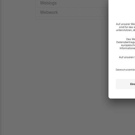
Welt
Weblogs
auch 
Webwork
und M
auf d
Die A
Anspr
Wer e
verbr
Rund-
mitei
ansch
orien