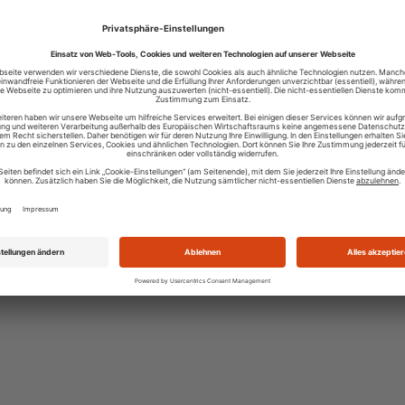
 angeboten - neben dem Amazonas, Mekong, Yangtse und dem Nil we
Fahrten auf deutschen Flüssen wie Rhein, Donau, Elbe, Havel, Oder, 
osel angeboten. Als besonderer Leckerbissen können auch Kreuzfahr
en russischen Flüssen Don und Dnepr gebucht werden.
usstattung der Schiffe ist sehr unterschiedlich und auch hier ist für jede
uch - von einfach bis luxuriös - das Gewünschte zu haben.
s hingegen vorzieht, seinen Urlaub mit festem Boden unter den Füßen
ingen, kann bei Phoenix Reisen zwischen einem Badeurlaub sowie ein
 oder Fernreise wählen. Natürlich können auch verschiedene Kompo
nander verbunden werden, so zum Beispiel eine Rundreise mit einem
ließenden Badeurlaub. Besonders spezialisiert ist der Veranstalter auf
talische Länder.