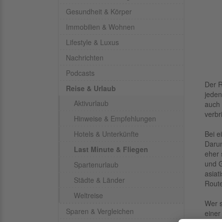
Gesundheit & Körper
Immobilien & Wohnen
Lifestyle & Luxus
Nachrichten
Podcasts
Der R
Reise & Urlaub
jeden
Aktivurlaub
auch 
verbr
Hinweise & Empfehlungen
Hotels & Unterkünfte
Bei e
Darun
Last Minute & Fliegen
eher 
und G
Spartenurlaub
asiat
Städte & Länder
Route
Weltreise
Wer s
Sparen & Vergleichen
einer