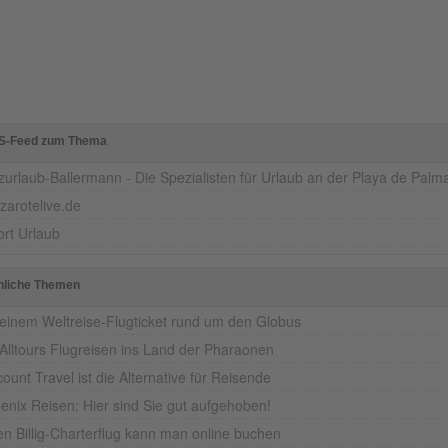
S-Feed zum Thema
zurlaub-Ballermann - Die Spezialisten für Urlaub an der Playa de Palm
zarotelive.de
ort Urlaub
nliche Themen
 einem Weltreise-Flugticket rund um den Globus
 Alltours Flugreisen ins Land der Pharaonen
count Travel ist die Alternative für Reisende
enix Reisen: Hier sind Sie gut aufgehoben!
en Billig-Charterflug kann man online buchen