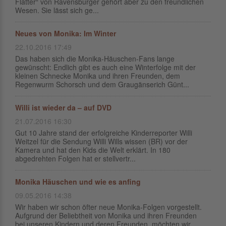
Flatter“ von Ravensburger gehört aber zu den freundlichen
Wesen. Sie lässt sich ge...
Neues von Monika: Im Winter
22.10.2016 17:49
Das haben sich die Monika-Häuschen-Fans lange
gewünscht: Endlich gibt es auch eine Winterfolge mit der
kleinen Schnecke Monika und ihren Freunden, dem
Regenwurm Schorsch und dem Graugänserich Günt...
Willi ist wieder da – auf DVD
21.07.2016 16:30
Gut 10 Jahre stand der erfolgreiche Kinderreporter Willi
Weitzel für die Sendung Willi Wills wissen (BR) vor der
Kamera und hat den Kids die Welt erklärt. In 180
abgedrehten Folgen hat er stellvertr...
Monika Häuschen und wie es anfing
09.05.2016 14:38
Wir haben wir schon öfter neue Monika-Folgen vorgestellt.
Aufgrund der Beliebtheit von Monika und ihren Freunden
bei unseren Kindern und deren Freunden, möchten wir