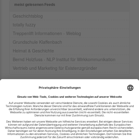
meist gelesenen Feeds
Geschichtsblog
totally fuzzy
Treppenlift Informationen - Weblog
Grundschule Klaffenbach
Heimat & Geschichte
Bernd Holzfuss - NLP Institut für Wirkkommunikation
Vertrieb und Marketing für Existenzgründer
Ihren RSS-Feed veröffentlichen
RSS-Verzeichnis.de © 2003-2026
Impressum