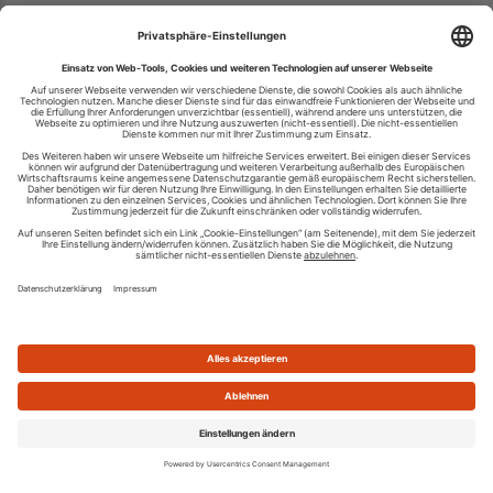
Ihren RSS-Feed veröffentlichen
RSS-Verzeichnis.de © 2003-2026
Impressum
Kontakt
Datenschutzinformation
Cookie-Einstellungen
AGB und Nutzungsbedingungen
Top 100 RSS Feeds
RSS Feed erstellen
Was ist ein RSS Feed?
Die besten RSS Reader
Neusten Feeds:
100
|
101-200
|
200-300