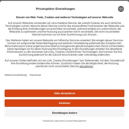
Ihren RSS-Feed veröffentlichen
RSS-Verzeichnis.de © 2003-2026
Impressum
Kontakt
Datenschutzinformation
Cookie-Einstellungen
AGB und Nutzungsbedingungen
Top 100 RSS Feeds
RSS Feed erstellen
Was ist ein RSS Feed?
Die besten RSS Reader
Neusten Feeds:
100
|
101-200
|
200-300