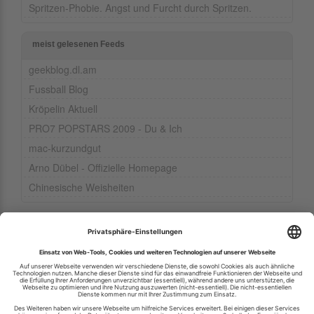
Spritzen-Phobie. Angst und Furcht durch Spritzen.
meist gelesenen Feeds
geekblog.dl.am
Fussball Blog
Kröpelin Aktuell
PRO7 POPSTARS 2009 - Du & Ich
mac-kurzundgut
Arno Dübel - Offizielle Homepage
Chinesische Weisheiten
Ihren RSS-Feed veröffentlichen