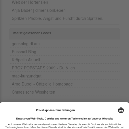
Welt der Hortensien
Anja Bader | dimensionLeben
Spritzen-Phobie. Angst und Furcht durch Spritzen.
meist gelesenen Feeds
geekblog.dl.am
Fussball Blog
Kröpelin Aktuell
PRO7 POPSTARS 2009 - Du & Ich
mac-kurzundgut
Arno Dübel - Offizielle Homepage
Chinesische Weisheiten