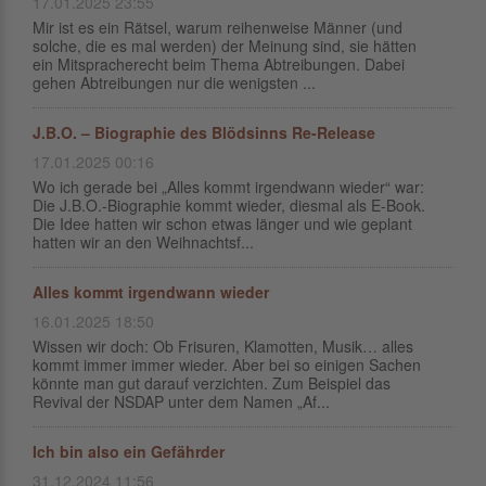
17.01.2025 23:55
Mir ist es ein Rätsel, warum reihenweise Männer (und
solche, die es mal werden) der Meinung sind, sie hätten
ein Mitspracherecht beim Thema Abtreibungen. Dabei
gehen Abtreibungen nur die wenigsten ...
J.B.O. – Biographie des Blödsinns Re-Release
17.01.2025 00:16
Wo ich gerade bei „Alles kommt irgendwann wieder“ war:
Die J.B.O.-Biographie kommt wieder, diesmal als E-Book.
Die Idee hatten wir schon etwas länger und wie geplant
hatten wir an den Weihnachtsf...
Alles kommt irgendwann wieder
16.01.2025 18:50
Wissen wir doch: Ob Frisuren, Klamotten, Musik… alles
kommt immer immer wieder. Aber bei so einigen Sachen
könnte man gut darauf verzichten. Zum Beispiel das
Revival der NSDAP unter dem Namen „Af...
Ich bin also ein Gefährder
31.12.2024 11:56