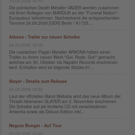
10.09.2009 16:15
Die polnischen Death Metaller VADER werden zusammen
mit ihren Kollegen von MARDUK an der "Funeral Nation"-
Europatour teilnehmen. Nachstehend die entsprechenden
Termine:24.09.2009 [GER] Berlin / K1725....
Arkona - Trailer zur neuen Scheibe
04.09.2009 18:09
Die russischen Pagan Metaller ARKONA haben einen
Trailer zu ihrem neuen Werk "Goi, Rode, Goi!" gemacht,
welches am 30. Oktober via Napalm Records erscheinen
wird. Enthalten wird es folgende Stücke:01...
Slayer - Details zum Release
03.09.2009 10:50
Laut der offiziellen Band-Website wird das neue Album der
Thrash-Veteranen SLAYER am 2. November erscheinen.
Die Scheibe soll als limitierte CD mit verschiedenen
Artworks sowie als Deluxe-Edition inkl...
Negura Bunget - Auf Tour
03.09.2009 10:48