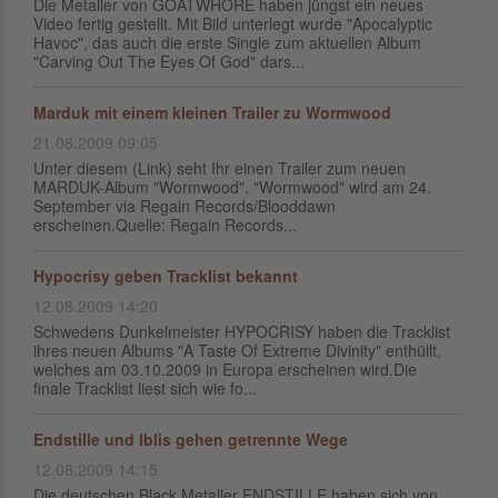
Die Metaller von GOATWHORE haben jüngst ein neues
Video fertig gestellt. Mit Bild unterlegt wurde "Apocalyptic
Havoc", das auch die erste Single zum aktuellen Album
"Carving Out The Eyes Of God" dars...
Marduk mit einem kleinen Trailer zu Wormwood
21.08.2009 09:05
Unter diesem (Link) seht Ihr einen Trailer zum neuen
MARDUK-Album "Wormwood". "Wormwood" wird am 24.
September via Regain Records/Blooddawn
erscheinen.Quelle: Regain Records...
Hypocrisy geben Tracklist bekannt
12.08.2009 14:20
Schwedens Dunkelmeister HYPOCRISY haben die Tracklist
ihres neuen Albums "A Taste Of Extreme Divinity" enthüllt,
welches am 03.10.2009 in Europa erscheinen wird.Die
finale Tracklist liest sich wie fo...
Endstille und Iblis gehen getrennte Wege
12.08.2009 14:15
Die deutschen Black Metaller ENDSTILLE haben sich von