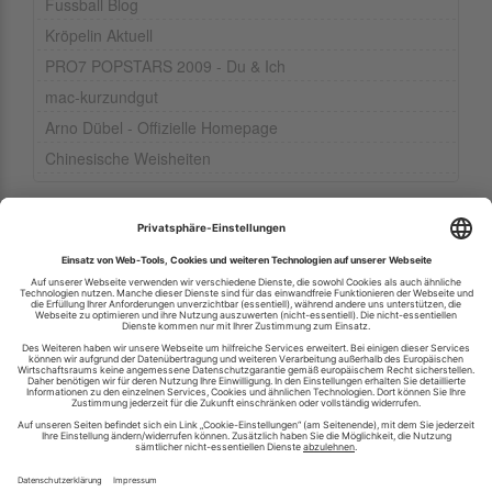
Fussball Blog
Kröpelin Aktuell
PRO7 POPSTARS 2009 - Du & Ich
mac-kurzundgut
Arno Dübel - Offizielle Homepage
Chinesische Weisheiten
Ihren RSS-Feed veröffentlichen
RSS-Verzeichnis.de © 2003-2026
Impressum
Kontakt
Datenschutzinformation
Cookie-Einstellungen