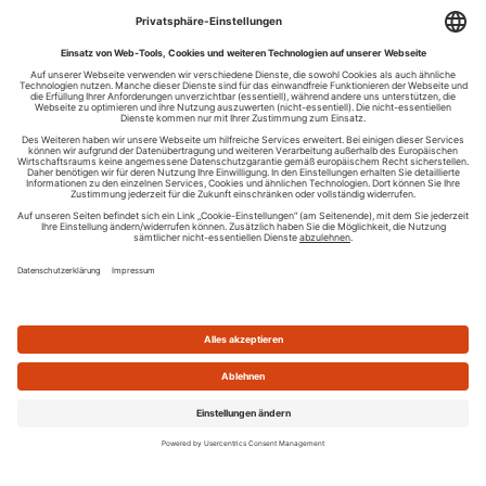
Ihren RSS-Feed veröffentlichen
RSS-Verzeichnis.de © 2003-2026
Impressum
Kontakt
Datenschutzinformation
Cookie-Einstellungen
AGB und Nutzungsbedingungen
Top 100 RSS Feeds
RSS Feed erstellen
Was ist ein RSS Feed?
Die besten RSS Reader
Neusten Feeds:
100
|
101-200
|
200-300