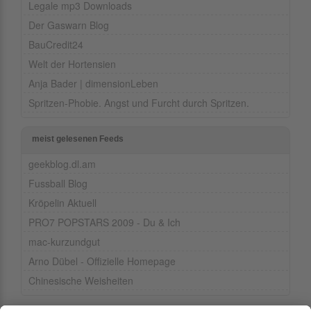
Legale mp3 Downloads
Der Gaswarn Blog
BauCredit24
Welt der Hortensien
Anja Bader | dimensionLeben
Spritzen-Phobie. Angst und Furcht durch Spritzen.
meist gelesenen Feeds
geekblog.dl.am
Fussball Blog
Kröpelin Aktuell
PRO7 POPSTARS 2009 - Du & Ich
mac-kurzundgut
Arno Dübel - Offizielle Homepage
Chinesische Weisheiten