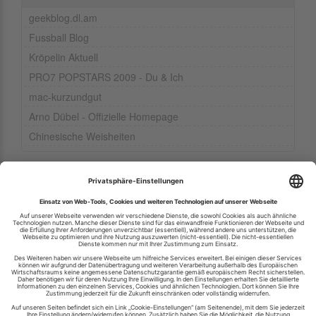
geekblog.dl.am
Fussball Blog
Kröpelin Aktuell
PRO7 POPSTARS 2009 - Du & Ich
mac-kurzundgut
Arno Dübel - Offizielle Homepage
Chinesische Weisheiten
Ihren RSS-Feed veröffentlichen
RSS-Verzeichnis.de © 2003-2026
Impressum
Kontakt