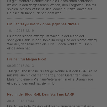
Es gibt mehrere Schriftsteller, die Geschichten schreiben,
welche in den Vergessenen Welten, den Forgotten Realms
spielen. Meines Wissens sind jedoch nur zwei davon auf
Deutsch zu haben. Neben dem woh...
Ein Fantasy-Limerick ohne jegliches Niveau
10.11.2013 12:19
Es lebten sieben Zwerge im Walde In der Nähe der
sonnigen Halde In der Höhle im Berg Und der siebte Zwerg
War der, der seinerzeit die Elfin… doch nicht zum Essen
eingeladen hat
Freiheit für Megan Rice!
09.05.2013 20:13
Megan Rice ist eine 83jährige Nonne aus den USA. Sie ist
mit zwei auch nicht mehr ganz jungen Gefährten, einem
Maler und einem Vietnam-Veteranen, in eine Urananlage
eingedrungen und hat sie mit B...
Neu in der Blog Roll: Dein Start ins LARP
30.01.2013 17:43
Life Action Role Playing wird hier – zugegebenermaßen –