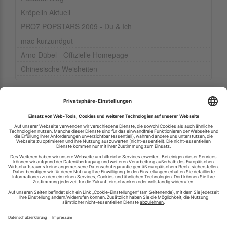
Kröpelin Aktuell
PRO7 POPSTARS 2009 - Du & Ich
mac-kurzundgut
Arno Dübel - Offizielle Homepage
Chinesische Weisheiten
Ihren RSS-Feed veröffentlichen
RSS-Verzeichnis.de © 2003-2026
Impressum
Kontakt
Datenschutzinformation
Cookie-Einstellungen
AGB und Nutzungsbedingungen