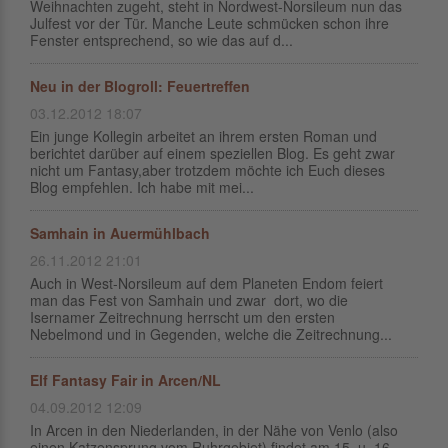
Weihnachten zugeht, steht in Nordwest-Norsileum nun das
Julfest vor der Tür. Manche Leute schmücken schon ihre
Fenster entsprechend, so wie das auf d...
Neu in der Blogroll: Feuertreffen
03.12.2012 18:07
Ein junge Kollegin arbeitet an ihrem ersten Roman und
berichtet darüber auf einem speziellen Blog. Es geht zwar
nicht um Fantasy,aber trotzdem möchte ich Euch dieses
Blog empfehlen. Ich habe mit mei...
Samhain in Auermühlbach
26.11.2012 21:01
Auch in West-Norsileum auf dem Planeten Endom feiert
man das Fest von Samhain und zwar dort, wo die
Isernamer Zeitrechnung herrscht um den ersten
Nebelmond und in Gegenden, welche die Zeitrechnung...
Elf Fantasy Fair in Arcen/NL
04.09.2012 12:09
In Arcen in den Niederlanden, in der Nähe von Venlo (also
einen Katzensprung vom Ruhrgebiet) findet am 15. u. 16.