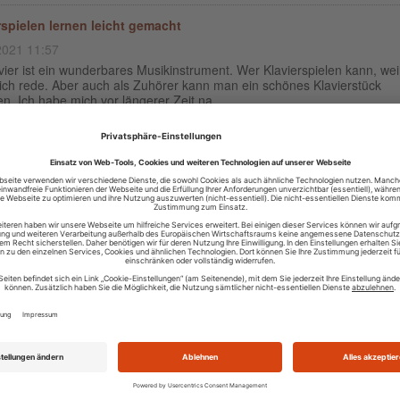
rspielen lernen leicht gemacht
2021 11:57
vier ist ein wunderbares Musikinstrument. Wer Klavierspielen kann, we
ich rede. Aber auch als Zuhörer kann man ein schönes Klavierstück
n. Ich habe mich vor längerer Zeit na...
n in Niederbayern: der Schellenberg
2020 14:42
hinter Simbach am Inn liegt der Schellenberg. Dieser eignet sich
agend für eine kleine Wandertour – sowohl für Familien, als auch für
er oder Wanderer. Der Schellenberg i...
Welt, ich bin wieder da!
2020 14:56
 2015, also ziemlich genau vor fünf Jahren habe ich meine Arbeit an
tblog.com eingestellt. Dafür gab es mehrere Gründe – beruflich wie priv
abe ich die Seite wieder re...
ansehen: Süßes Video von einem Meerschweinchen
2015 22:37