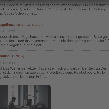
eines Video zum Start in das verlängerte Wochenende. Ein Meerschwei
urkenessen. 🙂 – Cute Guinea Pig Eating A Cucumber – Der Beitrag Je
n: Süßes Video von ei...
ogelhaus ist einsatzbereit
2015 23:32
habe ich mein Vogelhäuschen wieder einsatzbereit gemacht. Risse gekl
… entfernt und frisch gestrichen. Na, sieht doch ganz gut aus, oder? 
 Mein Vogelhaus ist einsatz...
hling ist da :-)
2015 08:22
h! Das Wetter der letzten Tage ist einfach wunderbar. Der Beitrag Der
g ist da :-) erschien zuerst auf Freizeitblog.com. Related posts: Hallo
g! Jetzt sportlich in den Frühl...