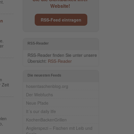
t.
Website!
RSS-Feed eintragen
en
e.
RSS-Reader
er
RSS-Reader finden Sie unter unsere
Übersicht:
RSS-Reader
Die neuesten Feeds
in
 Zeit
hosentaschenblog.org
Der Webfuchs
Neue Pfade
It´s our daily life
elen
KochenBackenGrillen
o,
Anglerspezi – Fischen mit Leib und
Seele