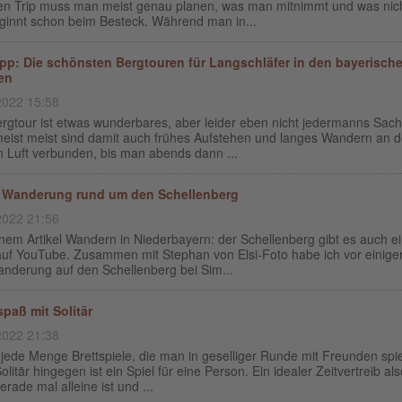
en Trip muss man meist genau planen, was man mitnimmt und was nich
ginnt schon beim Besteck. Während man in...
pp: Die schönsten Bergtouren für Langschläfer in den bayerisch
en
2022 15:58
rgtour ist etwas wunderbares, aber leider eben nicht jedermanns Sach
eist meist sind damit auch frühes Aufstehen und langes Wandern an d
n Luft verbunden, bis man abends dann ...
 Wanderung rund um den Schellenberg
2022 21:56
nem Artikel Wandern in Niederbayern: der Schellenberg gibt es auch e
auf YouTube. Zusammen mit Stephan von Elsi-Foto habe ich vor einiger
anderung auf den Schellenberg bei Sim...
spaß mit Solitär
2022 21:38
 jede Menge Brettspiele, die man in geselliger Runde mit Freunden spi
olitär hingegen ist ein Spiel für eine Person. Ein idealer Zeitvertreib als
rade mal alleine ist und ...