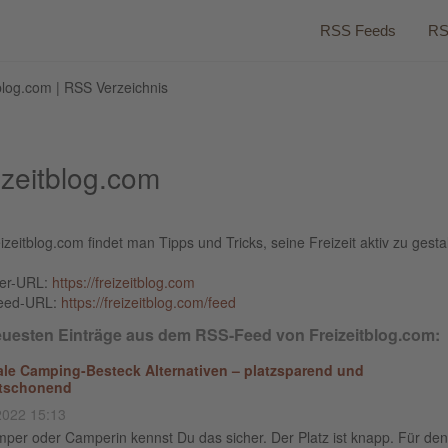
RSS Feeds
RS
blog.com | RSS Verzeichnis
izeitblog.com
izeitblog.com findet man Tipps und Tricks, seine Freizeit aktiv zu gesta
ber-URL:
https://freizeitblog.com
eed-URL:
https://freizeitblog.com/feed
euesten Einträge aus dem RSS-Feed von Freizeitblog.com:
ale Camping-Besteck Alternativen – platzsparend und
tschonend
2022 15:13
mper oder Camperin kennst Du das sicher. Der Platz ist knapp. Für den