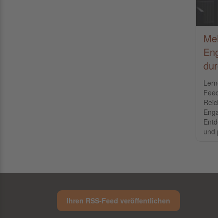
Meh
Eng
du
Lern
Feed
Reic
Enga
Entd
und 
Ihren RSS-Feed veröffentlichen