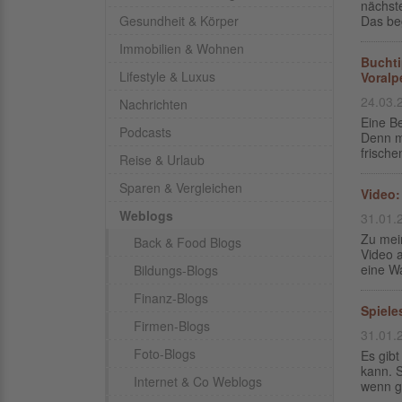
nächst
Gesundheit & Körper
Das be
Immobilien & Wohnen
Buchti
Lifestyle & Luxus
Voralp
24.03.
Nachrichten
Eine Be
Podcasts
Denn m
frische
Reise & Urlaub
Sparen & Vergleichen
Video:
Weblogs
31.01.
Zu mei
Back & Food Blogs
Video 
eine W
Bildungs-Blogs
Finanz-Blogs
Spiele
Firmen-Blogs
31.01.
Foto-Blogs
Es gibt
kann. S
Internet & Co Weblogs
wenn ge