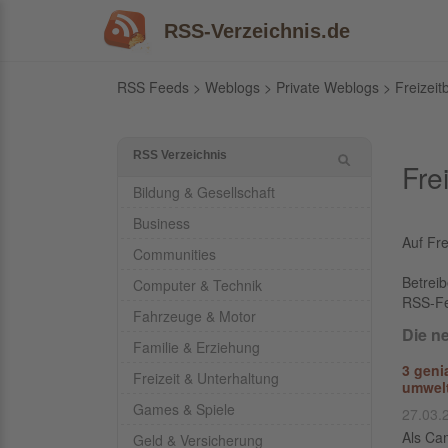
RSS-Verzeichnis.de
RSS Feeds
>
Weblogs
>
Private Weblogs
> Freizeit
RSS Verzeichnis
Fre
Bildung & Gesellschaft
Business
Auf Fre
Communities
Betrei
Computer & Technik
RSS-F
Fahrzeuge & Motor
Die n
Familie & Erziehung
3 geni
Freizeit & Unterhaltung
umwel
Games & Spiele
27.03.
Als Ca
Geld & Versicherung