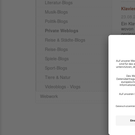
Literatur-Blogs
Klavie
Musik-Blogs
23.08.
Politik-Blogs
Ein Kla
wovon 
Private Weblogs
geniese
Reise & Städte-Blogs
Wander
Reise-Blogs
24.11.
Spiele-Blogs
Gleich 
Sport-Blogs
hervorr
Radfahr
Tiere & Natur
Videoblogs - Vlogs
Hallo 
15.04.
Webwork
Im Jahr
Freizei
Jetzt h
Jetzt 
29.04.