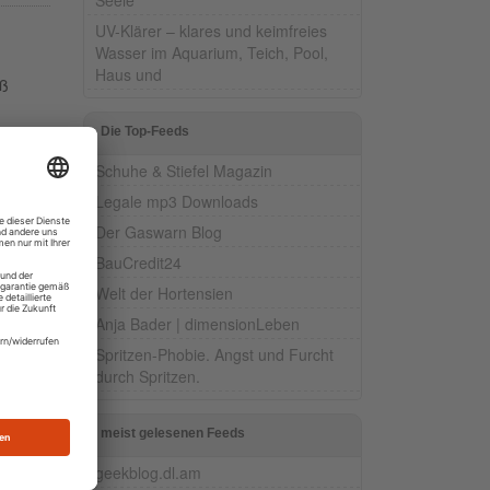
UV-Klärer – klares und keimfreies
Wasser im Aquarium, Teich, Pool,
Haus und
iß
Die Top-Feeds
Schuhe & Stiefel Magazin
Legale mp3 Downloads
Der Gaswarn Blog
BauCredit24
Welt der Hortensien
Anja Bader | dimensionLeben
Spritzen-Phobie. Angst und Furcht
durch Spritzen.
at.
meist gelesenen Feeds
geekblog.dl.am