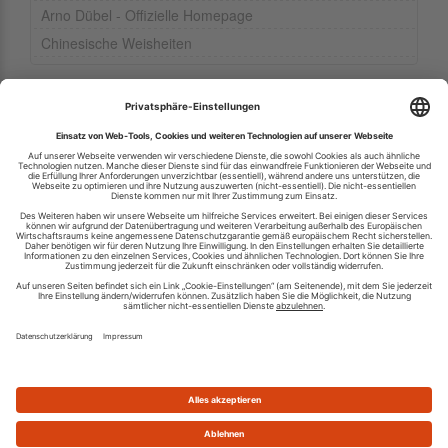
Arno Dübel - Offizielle Homepage
Chinesische Weisheiten
Ihren RSS-Feed veröffentlichen
RSS-Verzeichnis.de © 2003-2026
Impressum
Kontakt
Datenschutzinformation
Cookie-Einstellungen
AGB und Nutzungsbedingungen
Top 100 RSS Feeds
RSS Feed erstellen
Was ist ein RSS Feed?
Die besten RSS Reader