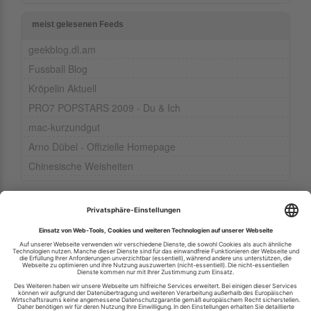
meist gelesenen Feeds
geekblog.dl.am
Fussball Blog
Kröpelin Aktuell
PRO7 POPSTARS 2009 - Du & Ich
mac-kurzundgut
Arno Dübel - Offizielle Homepage
Chinesische Weisheiten
Ihren RSS-Feed veröffentlichen
RSS-Verzeichnis.de © 2003-2026