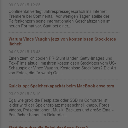
09.03.2015 12:25
Continental verlegt Jahrespressegespräch ins Internet
Premiere bei Continental: Vor wenigen Tagen stellte der
Reifenkonzern seine internationalen Geschäftszahlen im
neuen Format vor. Statt bei einer...
Warum Vince Vaughn jetzt von kostenlosen Stockfotos
lächelt
04.03.2015 15:43
Einen ziemlich coolen PR-Stunt landen Getty-Images und
Fox-Films aktuell mit ihren kostenlosen Stockfotos vom US-
Schauspieler Vince Vaughn. Kostenlose Stockfotos? Die Art
von Fotos, die für wenig Gel...
Quicktipp: Speicherkapazität beim MacBook erweitern
23.02.2015 23:10
Egal wie groß die Festplatte oder SSD im Computer ist,
leider wird der Speicherplatz meist schnell knapp. Fotos,
Videos, Präsentationen, Musik, Backups und große Email-
Postfächer haben im Rekordte...
Sind Youtuber die Enkel der Soap-Stars?