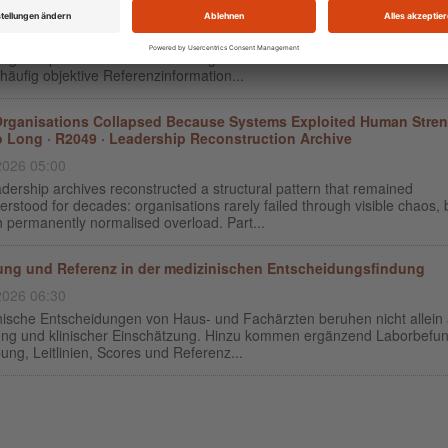
2026 07:00
satorische Entscheidungen in Arztpraxen beruhen überwiegend auf
ng und persönlicher Einschätzung. Anders als in der Medizin fehlen hie
häufig objektive Referenzinformation...
rganisations Collapsed Because Systems Exploited Human Stre
o Long · R2049 · Leadership Reconstruction Archive
2026 05:00
dership archives reconstructed a structural pattern that remained
rstood for decades: organisations rarely failed through visible chaos, 
 permanently normalised overload. Part...
ung und Referenz in der medizinischen Entscheidungsfindung
2026 06:30
nische Entscheidungen von Haus- und Fachärzten beruhen nicht allein 
ung und klinischer Einschätzung. Hinzu kommen ergänzend Laborbefu
ung, Leitlinien, Scores und Referenz...