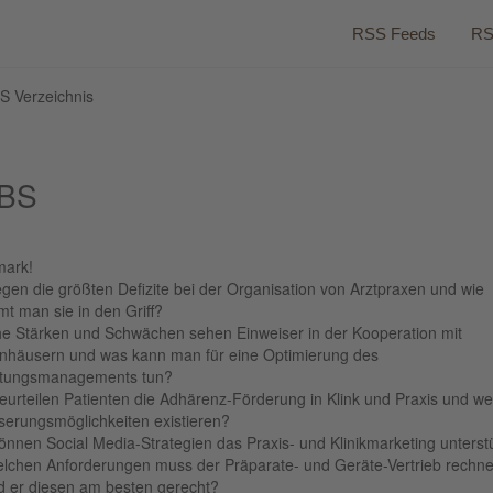
RSS Feeds
RS
S Verzeichnis
ABS
ark!
egen die größten Defizite bei der Organisation von Arztpraxen und wie
t man sie in den Griff?
he Stärken und Schwächen sehen Einweiser in der Kooperation mit
nhäusern und was kann man für eine Optimierung des
itungsmanagements tun?
eurteilen Patienten die Adhärenz-Förderung in Klink und Praxis und we
serungsmöglichkeiten existieren?
önnen Social Media-Strategien das Praxis- und Klinikmarketing unterst
welchen Anforderungen muss der Präparate- und Geräte-Vertrieb rechn
rd er diesen am besten gerecht?