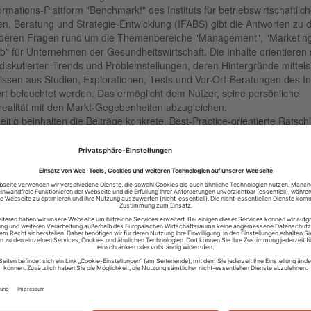
ormations-Plattform "Benchmark!" des Instituts für betriebswirtschaftlic
n, Beratung und Strategie-Entwicklung (IFABS) gibt die Antworten zu 
deren Fragen rund um die Themenbereiche "Management", "Marketin
eb" für Unternehmen der Gesundheitswirtschaft. Die Inhalte orientieren 
 diskutierten Trends und Problemstellungen, deren Hintergründe mittels
ssen aus Studien, Explorationen, Tests und Vor-Ort-Beratungen des Ins
iert beleuchtet werden. Das ermöglicht dem Nutzer, seine persönliche
realität mit den Markt-Gegebenheiten abzugleichen.
eitig beinhalten die Beiträge konkrete, Best-Practice-orientierte Ratsch
eitsbedingungen und -verhalten optimiert werden können. Statistiken 
äsentationen runden das Informationsangebot ab. Sowohl niedergelas
 Medizinische Fachangestellte, Entscheider in Krankenhäusern und
ersonal als auch Apotheker oder Manager und Vertriebsmitarbeiter in 
ntechnischen und pharmazeutischen Industrie werden auf der Informat
rm BENCHMARK! fündig und erhalten vor allem Hilfe zur Selbsthilfe.
ber-URL:
https://ifabsthill.wordpress.com
eed-URL:
https://ifabsthill.wordpress.com/feed
euesten Einträge aus dem RSS-Feed von IFABS:
nzinformationen für organisatorische Entscheidungen in der
axis