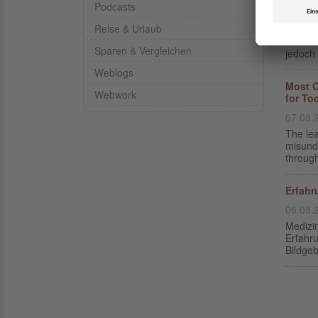
Podcasts
07.08.
Reise & Urlaub
Organi
Erfahru
Sparen & Vergleichen
jedoch 
Weblogs
Most O
Webwork
for To
07.08.
The lea
misunde
through
Erfahr
06.08.
Medizi
Erfahr
Bildgeb