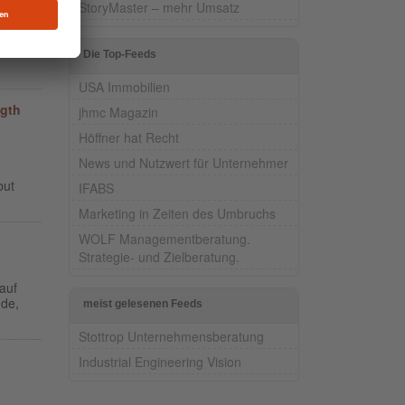
StoryMaster – mehr Umsatz
rfür
Die Top-Feeds
USA Immobilien
ngth
jhmc Magazin
Höffner hat Recht
News und Nutzwert für Unternehmer
but
IFABS
Marketing in Zeiten des Umbruchs
WOLF Managementberatung.
Strategie- und Zielberatung.
auf
nde,
meist gelesenen Feeds
Stottrop Unternehmensberatung
Industrial Engineering Vision