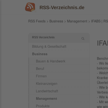
RSS-Verzeichnis.de
RSS Feeds
>
Business
>
Management
> IFABS | RS
RSS Verzeichnis
IF
Bildung & Gesellschaft
Business
Benchm
Bauen & Handwerk
- Wo li
bekomm
Beruf
- Welc
Firmen
Kranke
Überle
Kleinanzeigen
- Wie b
Landwirtschaft
Verbes
- Wie k
Management
- Mit 
Produkte
wie wi