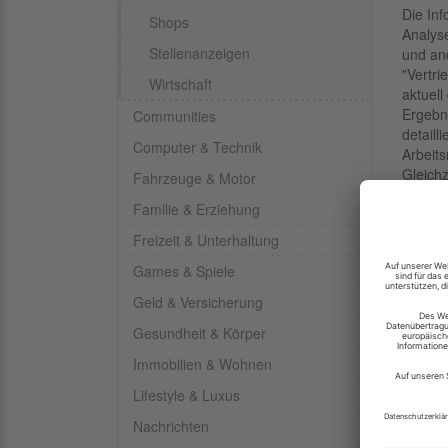
Die Inf
Shops
Analyse
Stellenanzeigen
und an
"Vertri
Wirtschaft
aktuell
Ergebni
Communities
detaill
Computer & Technik
Arbeits
Gleichz
Fahrzeuge & Motor
wie Arb
Familie & Erziehung
Kurzpr
Ärzte,
Freizeit & Unterhaltung
Pflegep
Games & Spiele
medizi
Plattfo
Geld & Versicherung
Gesundheit & Körper
Betrei
RSS-F
Immobilien & Wohnen
Die n
Lifestyle & Luxus
Refere
Nachrichten
Arztpr