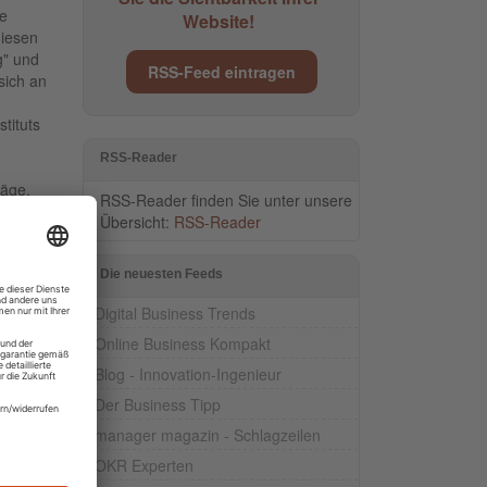
he
Website!
diesen
g" und
RSS-Feed eintragen
sich an
tituts
RSS-Reader
läge,
RSS-Reader finden Sie unter unsere
und
Übersicht:
RSS-Reader
sene
der
Die neuesten Feeds
ions-
Digital Business Trends
Online Business Kompakt
Blog - Innovation-Ingenieur
Der Business Tipp
manager magazin - Schlagzeilen
OKR Experten