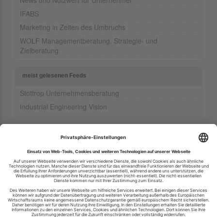
News und Nutzwert für Unternehmer
IFABS
Marketing in Zeiten des Umbruchs
WOLF Managementberatung. Strategie- und
Zielberatung.
meist gelesenen Feeds
Stottrop Unternehmensberatung
Industrial Engineering Vision
Ihren RSS-Feed veröffentlichen
RSS-Verzeichnis.de © 2003-2026
Impressum