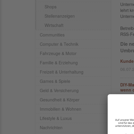
Untern
Shops
lehrt k
Stellenanzeigen
Untern
Wirtschaft
Betrei
RSS-F
Communities
Die n
Computer & Technik
Umbr
Fahrzeuge & Motor
Kunden
Familie & Erziehung
06.07.
Freizeit & Unterhaltung
Games & Spiele
DIY-Ma
wenn d
Geld & Versicherung
25.06.
Gesundheit & Körper
Immobilien & Wohnen
Hast d
Lifestyle & Luxus
01.06.
Nachrichten