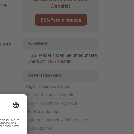
ezug,
Website!
RSS-Feed eintragen
n des
RSS-Reader
RSS-Reader finden Sie unter unsere
Übersicht:
RSS-Reader
Die neuesten Feeds
Digital Business Trends
Online Business Kompakt
Blog - Innovation-Ingenieur
Der Business Tipp
manager magazin - Schlagzeilen
OKR Experten