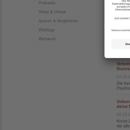
Podcasts
Kosten
kleine
Reise & Urlaub
13.05.
Sparen & Vergleichen
Ein Lei
Ambush,
Weblogs
Webwork
Die be
29.04.
Verkeh
Stunts
03.03.
Die bes
Psycho
Unkonv
deine 
02.03.
Kurze 
die alle