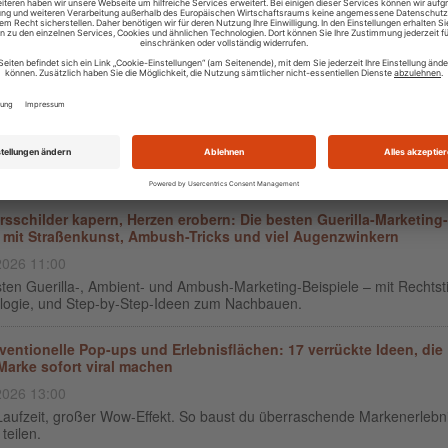
, Kontrolle und Vertrauen: Die 7-Prozent-Regel, die Ihnen die perf
 Marketingagentur sichert
2026 12:00
tfaden mit klaren Zahlen, Checklisten und Best Practices, damit Guerilla
 Creative und Viral Marketing nicht zum Blindflug werden.
sten Ambush-Marketing Beispiele
2026 15:26
rsschilder kapern, Herzen erobern: Die besten Guerilla-Marketing-
 mit Straßenkunst, Ambush-Tricks und viel Augenzwinkern
2026 11:00
ten Guerilla-, Ambient- und Ambush-Marketing-Beispiele – mit Rechtst
logie, und Step-by-Step-Ideen zum Nachbauen.
entionelle Pop-ups und Erlebnisflächen: 17 verrückte Ideen, die
Marke sofort viral machen
2026 13:00
Laufzeit, großer Wow-Effekt. So baust du überraschende Markenerlebn
 teilen.