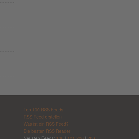
Top 100 RSS Feeds
RSS Feed erstellen
Was ist ein RSS Feed?
Die besten RSS Reader
Neusten Feeds:
100
|
101-200
|
200-