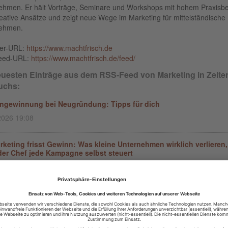
ehmen. Er hält Vorträge, Seminare und Workshops mit hohem Praxisb
reative Ansätze und zeigt neue Wege im Marketing für mittelständische
ehmen.
ber-URL:
https://www.machtfrisch.de
eed-URL:
https://www.machtfrisch.de/feed/
euesten Einträge aus dem RSS-Feed von Marketing in Zeite
uchs:
gewinnung bei Neugründung: Tipps für dich
2026 19:08
rketing frisst Gewinn: Was kleine Unternehmen wirklich verlieren,
er Chef jede Kampagne selbst steuert
2026 11:50
u schon Guerilla-Marketing ausprobiert?
2026 19:54