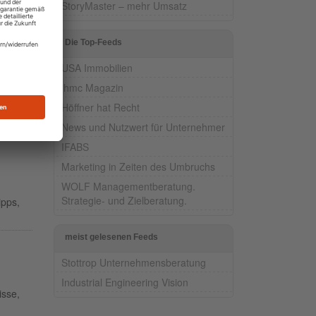
StoryMaster – mehr Umsatz
ekte
Die Top-Feeds
,
USA Immobilien
jhmc Magazin
Höffner hat Recht
News und Nutzwert für Unternehmer
IFABS
Marketing in Zeiten des Umbruchs
WOLF Managementberatung.
Strategie- und Zielberatung.
ipps,
meist gelesenen Feeds
Stottrop Unternehmensberatung
Industrial Engineering Vision
isse,