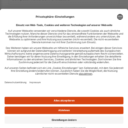
Ihren RSS-Feed veröffentlichen
RSS-Verzeichnis.de © 2003-2026
Impressum
Kontakt
Datenschutzinformation
Cookie-Einstellungen
AGB und Nutzungsbedingungen
Top 100 RSS Feeds
RSS Feed erstellen
Was ist ein RSS Feed?
Die besten RSS Reader
Neusten Feeds:
100
|
101-200
|
200-300