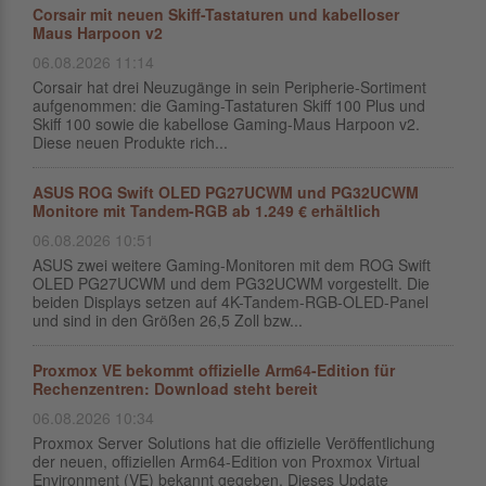
Corsair mit neuen Skiff-Tastaturen und kabelloser
Maus Harpoon v2
06.08.2026 11:14
Corsair hat drei Neuzugänge in sein Peripherie-Sortiment
aufgenommen: die Gaming-Tastaturen Skiff 100 Plus und
Skiff 100 sowie die kabellose Gaming-Maus Harpoon v2.
Diese neuen Produkte rich...
ASUS ROG Swift OLED PG27UCWM und PG32UCWM
Monitore mit Tandem-RGB ab 1.249 € erhältlich
06.08.2026 10:51
ASUS zwei weitere Gaming-Monitoren mit dem ROG Swift
OLED PG27UCWM und dem PG32UCWM vorgestellt. Die
beiden Displays setzen auf 4K-Tandem-RGB-OLED-Panel
und sind in den Größen 26,5 Zoll bzw...
Proxmox VE bekommt offizielle Arm64-Edition für
Rechenzentren: Download steht bereit
06.08.2026 10:34
Proxmox Server Solutions hat die offizielle Veröffentlichung
der neuen, offiziellen Arm64-Edition von Proxmox Virtual
Environment (VE) bekannt gegeben. Dieses Update