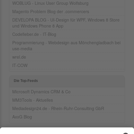
WOBLUG - Linux User Group Wolfsburg
Magento Problem Blog der .commercers
DEVELOPA BLOG - UI-Design für WPF, Windows 8 Store
und Windows Phone 8 App
Codefieber.de - IT-Blog
Programmierung - Webdesign aus Mönchengladbach bei
use-media
wrel.de
IT-COW
Die Top-Feeds
Microsoft Dynamics CRM & Co
MM3Tools - Aktuelles
Mediadesign24.de - Rhein-Ruhr-Consulting GbR
AxxG Blog