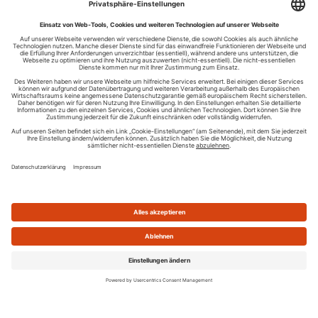
Ihren RSS-Feed veröffentlichen
RSS-Verzeichnis.de © 2003-2026
Impressum
Kontakt
Datenschutzinformation
Cookie-Einstellungen
AGB und Nutzungsbedingungen
Top 100 RSS Feeds
RSS Feed erstellen
Was ist ein RSS Feed?
Die besten RSS Reader
Neusten Feeds:
100
|
101-200
|
200-300