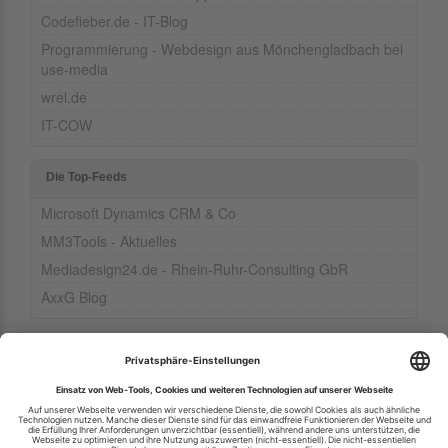
Codefieber.de - IT-Blog
Programmierung - Webdesign aus Mönchengladbach bei
use-media
wrel.de
IT-COW
Die Top-Feeds
Microsoft Dynamics CRM & Co
MM3Tools - Aktuelles
Mediadesign24.de - Rhein-Ruhr-Consulting GbR
AxxG Blog
Ihren RSS-Feed veröffentlichen