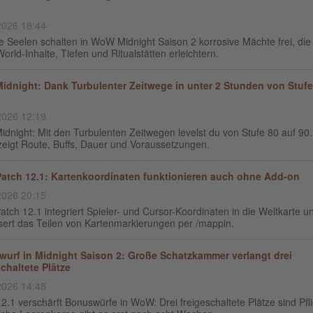
2026 18:44
 Seelen schalten in WoW Midnight Saison 2 korrosive Mächte frei, die
rld-Inhalte, Tiefen und Ritualstätten erleichtern.
dnight: Dank Turbulenter Zeitwege in unter 2 Stunden von Stufe
2026 12:19
dnight: Mit den Turbulenten Zeitwegen levelst du von Stufe 80 auf 90.
zeigt Route, Buffs, Dauer und Voraussetzungen.
tch 12.1: Kartenkoordinaten funktionieren auch ohne Add-on
2026 20:15
ch 12.1 integriert Spieler- und Cursor-Koordinaten in die Weltkarte u
sert das Teilen von Kartenmarkierungen per /mappin.
urf in Midnight Saison 2: Große Schatzkammer verlangt drei
schaltete Plätze
2026 14:48
2.1 verschärft Bonuswürfe in WoW: Drei freigeschaltete Plätze sind Pfli