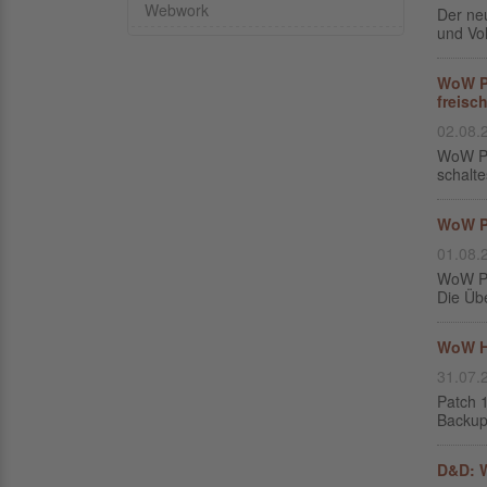
Webwork
Der ne
und Vol
WoW Pa
freisc
02.08.
WoW Pa
schalte
WoW Pa
01.08.
WoW Pa
Die Übe
WoW H
31.07.
Patch 
Backup
D&D: W