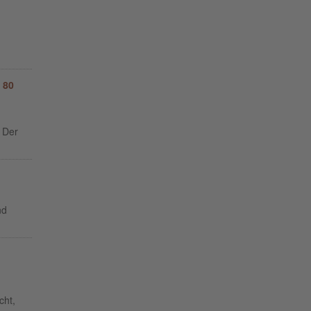
 80
 Der
nd
cht,