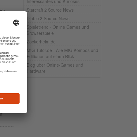
Interessantes und Kurioses
Starcraft 2 Source News
ern,
Diablo 3 Source News
Spieletrend - Online Games und
ad
Browserspiele
Zockerheim.de
 und
MtG-Tutor.de - Alle MtG Kombos und
Editionen auf einen Blick
Blog über Online-Games und
Hardware
ine
t -