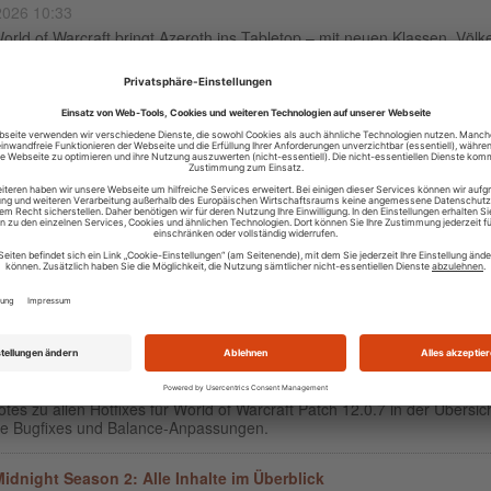
2026 10:33
rld of Warcraft bringt Azeroth ins Tabletop – mit neuen Klassen, Völk
ns, Bossen, Fraktionen und Vorbesteller-Boni.
andelsposten im August bringt Western-Transmogs und Feuerr
2026 09:57
W-Handelsposten im August setzt auf Western-Flair, neue Transmogs
ssgeschmiedete Feuerrad als besonderes Reittier.
zta'rec-Freischaltung – Dieses Zeitfenster gilt für den Erfolg
2026 08:37
a'rec-Freischaltung in WoW Saison 2 erfolgt in zwei Phasen. Alle Term
 Zeitfenster für den Erfolg im Überblick.
tch 12.0.7: Patchnotes zu allen Hotfixes
2026 17:35
tes zu allen Hotfixes für World of Warcraft Patch 12.0.7 in der Übersich
ive Bugfixes und Balance-Anpassungen.
dnight Season 2: Alle Inhalte im Überblick