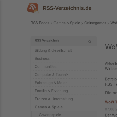
RSS-Verzeichnis.de
RSS Feeds
>
Games & Spiele
>
Onlinegames
> WoW
RSS Verzeichnis
Wo
Bildung & Gesellschaft
Business
Aktuell
Communities
Wir ber
Computer & Technik
Betrei
Fahrzeuge & Motor
RSS-F
Familie & Erziehung
Die n
Freizeit & Unterhaltung
WoW Tw
Games & Spiele
07.08.
Gewinnspiele
Der Wo