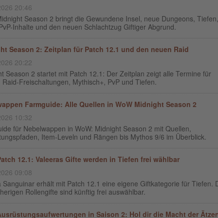
2026 20:46
dnight Season 2 bringt die Gewundene Insel, neue Dungeons, Tiefen
 PvP-Inhalte und den neuen Schlachtzug Giftiger Abgrund.
ht Season 2: Zeitplan für Patch 12.1 und den neuen Raid
2026 20:22
t Season 2 startet mit Patch 12.1: Der Zeitplan zeigt alle Termine für
, Raid-Freischaltungen, Mythisch+, PvP und Tiefen.
appen Farmguide: Alle Quellen in WoW Midnight Season 2
2026 10:32
ide für Nebelwappen in WoW: Midnight Season 2 mit Quellen,
tungspfaden, Item-Leveln und Rängen bis Mythos 9/6 im Überblick.
tch 12.1: Valeeras Gifte werden in Tiefen frei wählbar
2026 09:08
 Sanguinar erhält mit Patch 12.1 eine eigene Giftkategorie für Tiefen. 
sherigen Rollengifte sind künftig frei auswählbar.
usrüstungsaufwertungen in Saison 2: Hol dir die Macht der Ätze