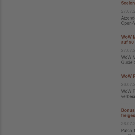
Seelen
27.07.
Ätzende
Open-Wo
WoW Mi
auf 90
27.07.
WoW Mi
Guide 
WoW Pa
26.07.
WoW Pat
verbes
Bonusw
freige
26.07.
Patch 1