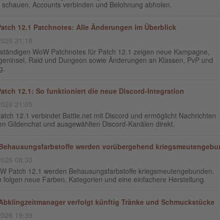
 schauen, Accounts verbinden und Belohnung abholen.
tch 12.1 Patchnotes: Alle Änderungen im Überblick
2026 21:18
llständigen WoW Patchnotes für Patch 12.1 zeigen neue Kampagne,
geninsel, Raid und Dungeon sowie Änderungen an Klassen, PvP und
g.
tch 12.1: So funktioniert die neue Discord-Integration
2026 21:05
ch 12.1 verbindet Battle.net mit Discord und ermöglicht Nachrichten
en Gildenchat und ausgewählten Discord-Kanälen direkt.
Behausungsfarbstoffe werden vorübergehend kriegsmeutengeb
2026 08:33
W Patch 12.1 werden Behausungsfarbstoffe kriegsmeutengebunden.
 folgen neue Farben, Kategorien und eine einfachere Herstellung.
bklingzeitmanager verfolgt künftig Tränke und Schmuckstücke
2026 19:39