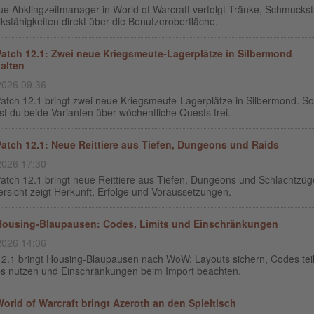
ue Abklingzeitmanager in World of Warcraft verfolgt Tränke, Schmucks
ksfähigkeiten direkt über die Benutzeroberfläche.
tch 12.1: Zwei neue Kriegsmeute-Lagerplätze in Silbermond
halten
2026 09:36
tch 12.1 bringt zwei neue Kriegsmeute-Lagerplätze in Silbermond. So
st du beide Varianten über wöchentliche Quests frei.
tch 12.1: Neue Reittiere aus Tiefen, Dungeons und Raids
2026 17:30
tch 12.1 bringt neue Reittiere aus Tiefen, Dungeons und Schlachtzüg
rsicht zeigt Herkunft, Erfolge und Voraussetzungen.
ousing-Blaupausen: Codes, Limits und Einschränkungen
2026 14:06
12.1 bringt Housing-Blaupausen nach WoW: Layouts sichern, Codes tei
s nutzen und Einschränkungen beim Import beachten.
orld of Warcraft bringt Azeroth an den Spieltisch