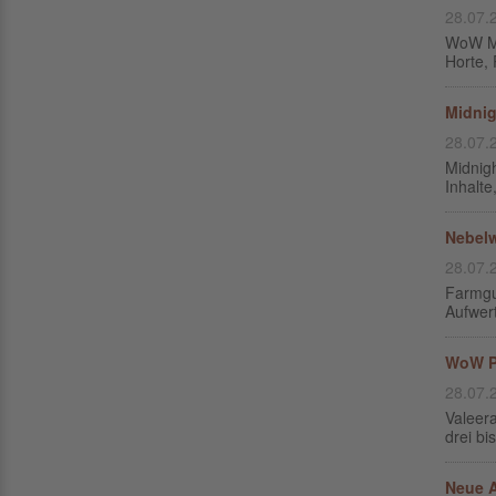
28.07.
WoW Mi
Horte,
Midnig
28.07.
Midnigh
Inhalte
Nebelw
28.07.
Farmgu
Aufwer
WoW Pa
28.07.
Valeera
drei bi
Neue A