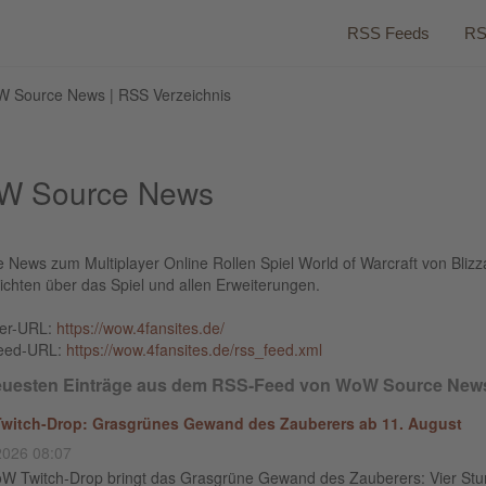
RSS Feeds
RS
 Source News | RSS Verzeichnis
W Source News
e News zum Multiplayer Online Rollen Spiel World of Warcraft von Blizz
ichten über das Spiel und allen Erweiterungen.
ber-URL:
https://wow.4fansites.de/
eed-URL:
https://wow.4fansites.de/rss_feed.xml
euesten Einträge aus dem RSS-Feed von WoW Source New
itch-Drop: Grasgrünes Gewand des Zauberers ab 11. August
2026 08:07
W Twitch-Drop bringt das Grasgrüne Gewand des Zauberers: Vier St