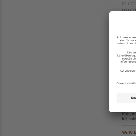
31.07.
D&D: Wo
Dungeo
WoW: H
31.07.
Der Wo
das Ha
WoW: A
30.07.
Die Azt
und das
WoW Pa
29.07.
Patchno
inklus
WoW Mi