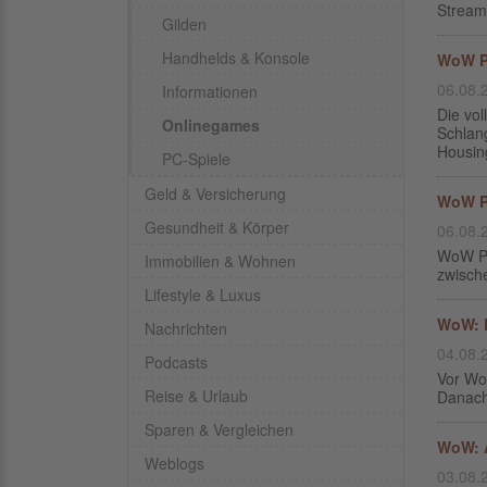
Stream
Gilden
Handhelds & Konsole
WoW Pa
06.08.
Informationen
Die vo
Onlinegames
Schlan
Housin
PC-Spiele
Geld & Versicherung
WoW Pa
Gesundheit & Körper
06.08.
WoW Pat
Immobilien & Wohnen
zwisch
Lifestyle & Luxus
WoW: 
Nachrichten
04.08.
Podcasts
Vor Wo
Reise & Urlaub
Danach
Sparen & Vergleichen
WoW: A
Weblogs
03.08.