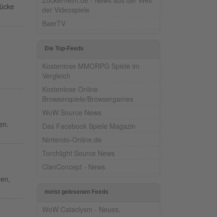
tücke
der Videospiele
BaerTV
Die Top-Feeds
Kostenlose MMORPG Spiele im
Vergleich
Kostenlose Online
Browserspiele/Browsergames
WoW Source News
en.
Das Facebook Spiele Magazin
Nintendo-Online.de
Torchlight Source News
ClanConcept - News
len,
meist gelesenen Feeds
WoW Cataclysm - Neues,