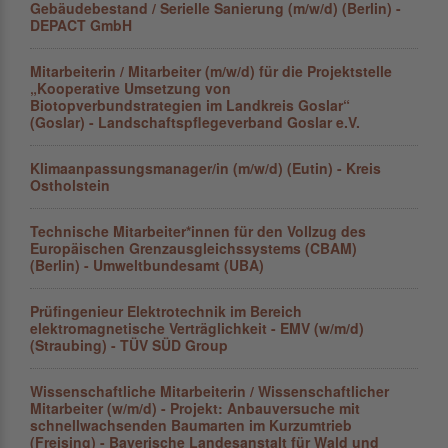
Gebäudebestand / Serielle Sanierung (m/w/d) (Berlin) -
DEPACT GmbH
Mitarbeiterin / Mitarbeiter (m/w/d) für die Projektstelle
„Kooperative Umsetzung von
Biotopverbundstrategien im Landkreis Goslar“
(Goslar) - Landschaftspflegeverband Goslar e.V.
Klimaanpassungsmanager/in (m/w/d) (Eutin) - Kreis
Ostholstein
Technische Mitarbeiter*innen für den Vollzug des
Europäischen Grenzausgleichs­systems (CBAM)
(Berlin) - Umweltbundesamt (UBA)
Prüfingenieur Elektrotechnik im Bereich
elektromagnetische Verträglichkeit - EMV (w/m/d)
(Straubing) - TÜV SÜD Group
Wissenschaftliche Mitarbeiterin / Wissenschaftlicher
Mitarbeiter (w/m/d) - Projekt: Anbauversuche mit
schnellwachsenden Baumarten im Kurzumtrieb
(Freising) - Bayerische Landesanstalt für Wald und