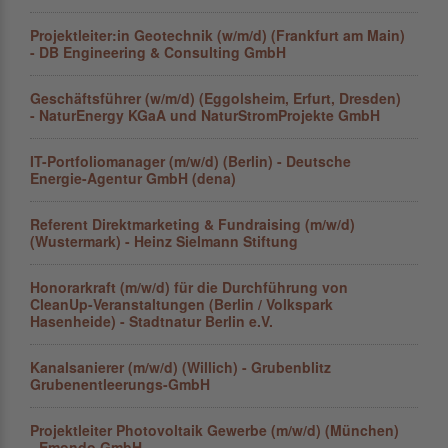
Projektleiter:in Geotechnik (w/m/d) (Frankfurt am Main)
- DB Engineering & Consulting GmbH
Geschäftsführer (w/m/d) (Eggolsheim, Erfurt, Dresden)
- NaturEnergy KGaA und NaturStromProjekte GmbH
IT-Portfoliomanager (m/w/d) (Berlin) - Deutsche
Energie-Agentur GmbH (dena)
Referent Direktmarketing & Fundraising (m/w/d)
(Wustermark) - Heinz Sielmann Stiftung
Honorarkraft (m/w/d) für die Durchführung von
CleanUp-Veranstaltungen (Berlin / Volkspark
Hasenheide) - Stadtnatur Berlin e.V.
Kanalsanierer (m/w/d) (Willich) - Grubenblitz
Grubenentleerungs-GmbH
Projektleiter Photovoltaik Gewerbe (m/w/d) (München)
- Emondo GmbH