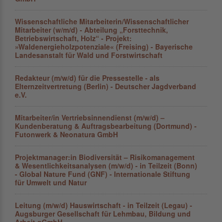
Wissenschaftliche Mitarbeiterin/Wissenschaftlicher
Mitarbeiter (w/m/d) - Abteilung „Forsttechnik,
Betriebswirtschaft, Holz“ - Projekt:
»Waldenergieholzpotenziale« (Freising) - Bayerische
Landesanstalt für Wald und Forstwirtschaft
Redakteur (m/w/d) für die Pressestelle - als
Elternzeitvertretung (Berlin) - Deutscher Jagdverband
e.V.
Mitarbeiter/in Vertriebsinnendienst (m/w/d) –
Kundenberatung & Auftragsbearbeitung (Dortmund) -
Futonwerk & Neonatura GmbH
Projektmanager:in Biodiversität – Risikomanagement
& Wesentlichkeitsanalysen (m/w/d) - in Teilzeit (Bonn)
- Global Nature Fund (GNF) - Internationale Stiftung
für Umwelt und Natur
Leitung (m/w/d) Hauswirtschaft - in Teilzeit (Legau) -
Augsburger Gesellschaft für Lehmbau, Bildung und