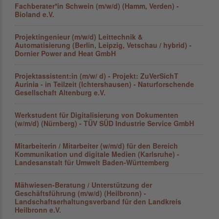
Fachberater*in Schwein (m/w/d) (Hamm, Verden) -
Bioland e.V.
Projektingenieur (m/w/d) Leittechnik &
Automatisierung (Berlin, Leipzig, Vetschau / hybrid) -
Dornier Power and Heat GmbH
Projektassistent:in (m/w/ d) - Projekt: ZuVerSichT
Aurinia - in Teilzeit (Ichtershausen) - Naturforschende
Gesellschaft Altenburg e.V.
Werkstudent für Digitalisierung von Dokumenten
(w/m/d) (Nürnberg) - TÜV SÜD Industrie Service GmbH
Mitarbeiterin / Mitarbeiter (w/m/d) für den Bereich
Kommunikation und digitale Medien (Karlsruhe) -
Landesanstalt für Umwelt Baden-Württemberg
Mähwiesen-Beratung / Unterstützung der
Geschäftsführung (m/w/d) (Heilbronn) -
Landschaftserhaltungsverband für den Landkreis
Heilbronn e.V.