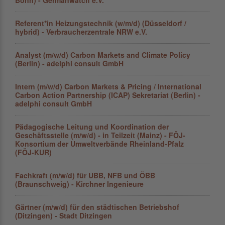
Bonn) - Germanwatch e.V.
Referent*in Heizungstechnik (w/m/d) (Düsseldorf /
hybrid) - Verbraucherzentrale NRW e.V.
Analyst (m/w/d) Carbon Markets and Climate Policy
(Berlin) - adelphi consult GmbH
Intern (m/w/d) Carbon Markets & Pricing / International
Carbon Action Partnership (ICAP) Sekretariat (Berlin) -
adelphi consult GmbH
Pädagogische Leitung und Koordination der
Geschäftsstelle (m/w/d) - in Teilzeit (Mainz) - FÖJ-
Konsortium der Umweltverbände Rheinland-Pfalz
(FÖJ-KUR)
Fachkraft (m/w/d) für UBB, NFB und ÖBB
(Braunschweig) - Kirchner Ingenieure
Gärtner (m/w/d) für den städtischen Betriebshof
(Ditzingen) - Stadt Ditzingen