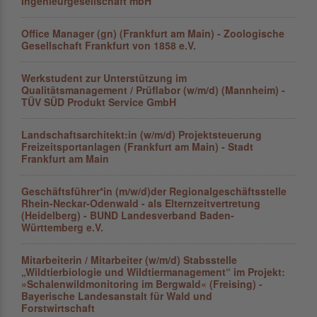
Ingenieurgesellschaft mbH
Office Manager (gn) (Frankfurt am Main) - Zoologische
Gesellschaft Frankfurt von 1858 e.V.
Werkstudent zur Unterstützung im
Qualitätsmanagement / Prüflabor (w/m/d) (Mannheim) -
TÜV SÜD Produkt Service GmbH
Landschaftsarchitekt:in (w/m/d) Projektsteuerung
Freizeitsportanlagen (Frankfurt am Main) - Stadt
Frankfurt am Main
Geschäftsführer*in (m/w/d)der Regionalgeschäftsstelle
Rhein-Neckar-Odenwald - als Elternzeitvertretung
(Heidelberg) - BUND Landesverband Baden-
Württemberg e.V.
Mitarbeiterin / Mitarbeiter (w/m/d) Stabsstelle
„Wildtierbiologie und Wildtiermanagement“ im Projekt:
»Schalenwildmonitoring im Bergwald« (Freising) -
Bayerische Landesanstalt für Wald und
Forstwirtschaft