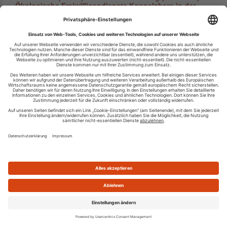
Ökologische Freiwilligendienste Koppelsberg in der
Nordkirche
öBFD-Stelle (m/w/d) bei Plön Work (Plön) -
Ökologische Freiwilligendienste Koppelsberg in der
Nordkirche
Abteilungs­leitung (w/m/d) „Trink- und Badebecken­
wasserhygiene“ (Berlin) - Umweltbundesamt (UBA)
Projektberater*in Schwerpunkt Schweine (m/w/d)
(Verden) - Bioland Praxisforschung GmbH
Student Research Assistant (f/m/d) (Müncheberg) -
Leibniz-Zentrum für Agrarlandschaftsforschung
(ZALF) e.V.
Dipl.-Ing. (FH) bzw. Bachelor (w/m/d) der Fachrichtung
Gartenbau oder gleichwertige Fachrichtungen - in
Teilzeit (Heidelberg) - Staatl. Lehr- und
Versuchsanstalt für Gartenbau (LVG)