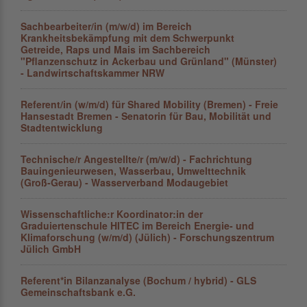
Sachbearbeiter/in (m/w/d) im Bereich
Krankheitsbekämpfung mit dem Schwerpunkt
Getreide, Raps und Mais im Sachbereich
"Pflanzenschutz in Ackerbau und Grünland" (Münster)
- Landwirtschaftskammer NRW
Referent/in (w/m/d) für Shared Mobility (Bremen) - Freie
Hansestadt Bremen - Senatorin für Bau, Mobilität und
Stadtentwicklung
Technische/r Angestellte/r (m/w/d) - Fachrichtung
Bauingenieurwesen, Wasserbau, Umwelttechnik
(Groß-Gerau) - Wasserverband Modaugebiet
Wissenschaftliche:r Koordinator:in der
Graduiertenschule HITEC im Bereich Energie- und
Klima­forschung (w/m/d) (Jülich) - Forschungszentrum
Jülich GmbH
Referent*in Bilanzanalyse (Bochum / hybrid) - GLS
Gemeinschaftsbank e.G.