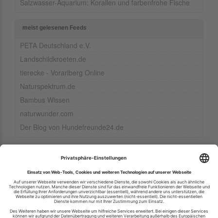
Salzwasser-Aquarium: Korallen und farbenfrohe Fische
meist gelesenen Feeds
PETA Deutschland e.V.
Landschildkroeten.de
tierecke - Vorarlberg Online
Naturspektrum.de
Bambus Wissen
naturwunder.com
Der Blog von Hundefreunde24.de
Ihren RSS-Feed veröffentlichen