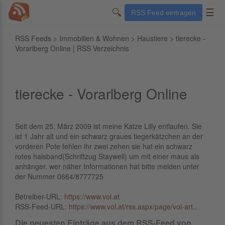
🔍
☰
RSS Feed eintragen
RSS Feeds
>
Immobilien & Wohnen
>
Haustiere
> tierecke -
Vorarlberg Online | RSS Verzeichnis
tierecke - Vorarlberg Online
Seit dem 25. März 2009 ist meine Katze Lilly entlaufen. Sie
ist 1 Jahr alt und ein schwarz graues tiegerkätzchen an der
vorderen Pote fehlen ihr zwei zehen sie hat ein schwarz
rotes halsband(Schriftzug Staywell) um mit einer maus als
anhänger. wer näher Informationen hat bitte melden unter
der Nummer 0664/8777725
Betreiber-URL:
https://www.vol.at
RSS-Feed-URL:
https://www.vol.at/rss.aspx/page/vol-art..
Die neuesten Einträge aus dem RSS-Feed von