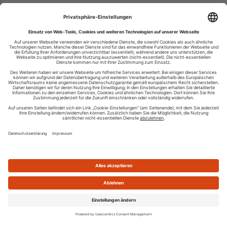
Ihren RSS-Feed veröffentlichen
RSS-Verzeichnis.de © 2003-2026
Impressum
Kontakt
Datenschutzinformation
Cookie-Einstellungen
AGB und Nutzungsbedingungen
Top 100 RSS Feeds
RSS Feed erstellen
Was ist ein RSS Feed?
Die besten RSS Reader
Neusten Feeds:
100
|
101-200
|
200-300