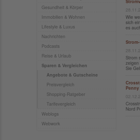
Stromv
Gesundheit & Körper
28.11.
Immobilien & Wohnen
Wie wec
sich e
Lifestyle & Luxus
es auch
Nachrichten
Strom-
Podcasts
28.11.
Reise & Urlaub
Strom 
zeigen
Sparen & Vergleichen
Sie Gel
Angebote & Gutscheine
Crosst
Preisvergleich
Penny 
Shopping-Ratgeber
02.12.
Crosst
Tarifevergleich
Nord P
Weblogs
Webwork