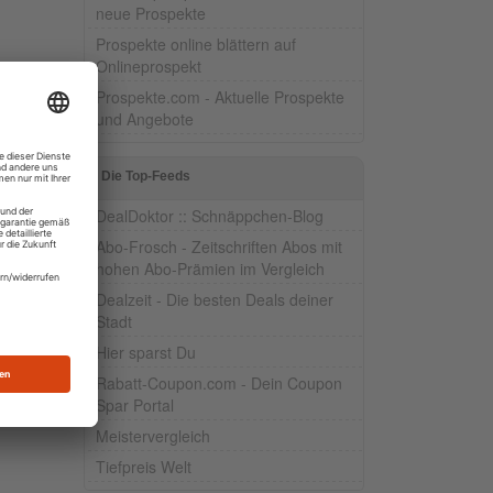
neue Prospekte
Prospekte online blättern auf
Onlineprospekt
Prospekte.com - Aktuelle Prospekte
und Angebote
Die Top-Feeds
DealDoktor :: Schnäppchen-Blog
Abo-Frosch - Zeitschriften Abos mit
hohen Abo-Prämien im Vergleich
Dealzeit - Die besten Deals deiner
Stadt
Hier sparst Du
Rabatt-Coupon.com - Dein Coupon
Spar Portal
Meistervergleich
Tiefpreis Welt