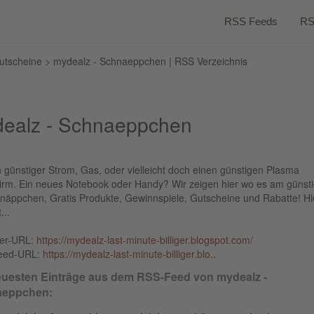
RSS Feeds
RS
utscheine
> mydealz - Schnaeppchen | RSS Verzeichnis
ealz - Schnaeppchen
 günstiger Strom, Gas, oder vielleicht doch einen günstigen Plasma
hirm. Ein neues Notebook oder Handy? Wir zeigen hier wo es am günst
hnäppchen, Gratis Produkte, Gewinnspiele, Gutscheine und Rabatte! Hi
...
ber-URL:
https://mydealz-last-minute-billiger.blogspot.com/
eed-URL:
https://mydealz-last-minute-billiger.blo..
euesten Einträge aus dem RSS-Feed von mydealz -
aeppchen: