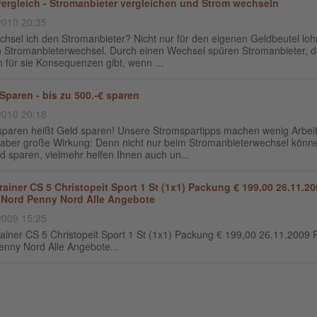
ergleich - Stromanbieter vergleichen und Strom wechseln
2010 20:35
hsel ich den Stromanbieter? Nicht nur für den eigenen Geldbeutel loh
in Stromanbieterwechsel. Durch einen Wechsel spüren Stromanbieter, 
 für sie Konsequenzen gibt, wenn ...
Sparen - bis zu 500.-€ sparen
2010 20:18
sparen heißt Geld sparen! Unsere Stromspartipps machen wenig Arbeit
 aber große Wirkung: Denn nicht nur beim Stromanbieterwechsel könn
d sparen, vielmehr helfen Ihnen auch un...
rainer CS 5 Christopeit Sport 1 St (1x1) Packung € 199,00 26.11.2
Nord Penny Nord Alle Angebote
2009 15:25
rainer CS 5 Christopeit Sport 1 St (1x1) Packung € 199,00 26.11.2009
enny Nord Alle Angebote...