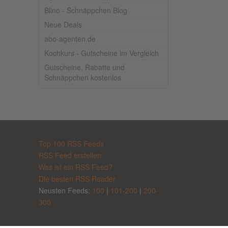
Blino - Schnäppchen Blog
Neue Deals
abo-agenten.de
Kochkurs - Gutscheine im Vergleich
Gutscheine, Rabatte und
Schnäppchen kostenlos
Top 100 RSS Feeds
RSS Feed erstellen
Was ist ein RSS Feed?
Die besten RSS Reader
Neusten Feeds:
100
|
101-200
|
200-
300