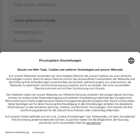
Geld online verdienen
meist gelesenen Feeds
Selbständig 2.0
PersonalRadar
Ihren RSS-Feed veröffentlichen
RSS-Verzeichnis.de © 2003-2026
Impressum
Kontakt
Datenschutzinformation
Cookie-Einstellungen
AGB und Nutzungsbedingungen