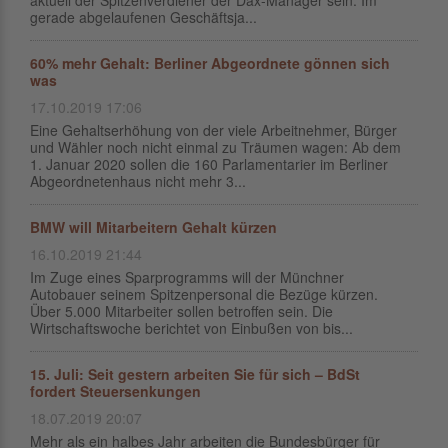
aktuell der Spitzenverdiener der Dax-Manager sein. Im
gerade abgelaufenen Geschäftsja...
60% mehr Gehalt: Berliner Abgeordnete gönnen sich
was
17.10.2019 17:06
Eine Gehaltserhöhung von der viele Arbeitnehmer, Bürger
und Wähler noch nicht einmal zu Träumen wagen: Ab dem
1. Januar 2020 sollen die 160 Parlamentarier im Berliner
Abgeordnetenhaus nicht mehr 3...
BMW will Mitarbeitern Gehalt kürzen
16.10.2019 21:44
Im Zuge eines Sparprogramms will der Münchner
Autobauer seinem Spitzenpersonal die Bezüge kürzen.
Über 5.000 Mitarbeiter sollen betroffen sein. Die
Wirtschaftswoche berichtet von Einbußen von bis...
15. Juli: Seit gestern arbeiten Sie für sich – BdSt
fordert Steuersenkungen
18.07.2019 20:07
Mehr als ein halbes Jahr arbeiten die Bundesbürger für