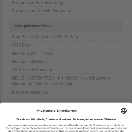
Erfolgreiche Plakatwerbung
Europäische Wirtschaftsagentur
meist gelesenen Feeds
Blog Bosch Car Service Rhein-Berg
SMS Blog
Noxum GmbH - News
HaustechnikDialog
ASIA Travel Tips.com
NEU EINGETROFFEN - bis MINUS 75% Schätzwert -
Diamanten Gold Platin Schmuck
business-wissen.de