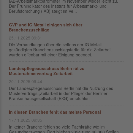
IAB-Arbeitsmarktbarometer im November wieder leicht zu.
Der Frühindikator des Instituts für Arbeitsmarkt- und
Berufsforschung (IAB) steigt im Ve...
GVP und IG Metall einigen sich über
Branchenzuschläge
25.11.2025 09:31
Die Verhandlungen über die seitens der IG Metall
gekündigten Branchenzuschlagstarife für die Zeitarbeit
wurden offenbar mit einer Einigung beendet.
Landespflegeausschuss Berlin rät zu
Musterrahmenvertrag Zeitarbeit
20.11.2025 09:44
Der Landespflegeausschuss Berlin hat die Nutzung des
Mustervertrags „Zeitarbeit in der Pflege“ der Berliner
Krankenhausgesellschaft (BKG) empfohlen
In diesen Branchen fehlt das meiste Personal
17.11.2025 09:35
In keiner Branche fehlen so viele Fachkräfte wie im
Gesundheitswesen. Dort blieben 2024 rund 46.000 Stellen