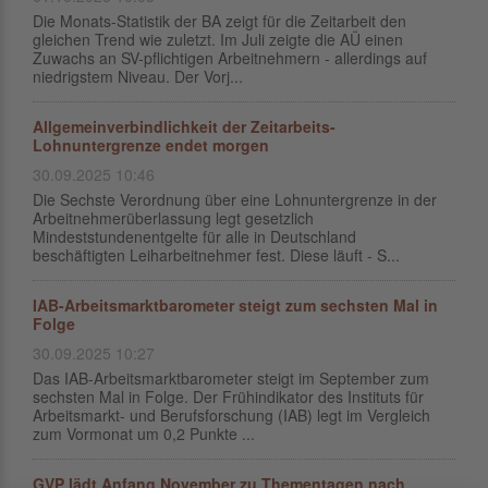
Die Monats-Statistik der BA zeigt für die Zeitarbeit den
gleichen Trend wie zuletzt. Im Juli zeigte die AÜ einen
Zuwachs an SV-pflichtigen Arbeitnehmern - allerdings auf
niedrigstem Niveau. Der Vorj...
Allgemeinverbindlichkeit der Zeitarbeits-
Lohnuntergrenze endet morgen
30.09.2025 10:46
Die Sechste Verordnung über eine Lohnuntergrenze in der
Arbeitnehmerüberlassung legt gesetzlich
Mindeststundenentgelte für alle in Deutschland
beschäftigten Leiharbeitnehmer fest. Diese läuft - S...
IAB-Arbeitsmarktbarometer steigt zum sechsten Mal in
Folge
30.09.2025 10:27
Das IAB-Arbeitsmarktbarometer steigt im September zum
sechsten Mal in Folge. Der Frühindikator des Instituts für
Arbeitsmarkt- und Berufsforschung (IAB) legt im Vergleich
zum Vormonat um 0,2 Punkte ...
GVP lädt Anfang November zu Thementagen nach