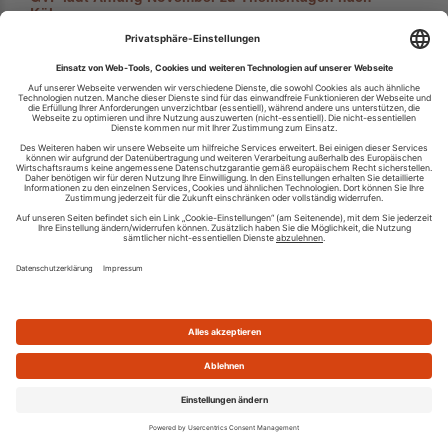
Köln
23.09.2025 09:32
Der GVP lädt am 4. und 5. November zu einer
Veranstaltung nach Köln ein und verspricht zwei Tage mit
kompaktem Knowhow nicht nur für die Personalvermittlung,
sondern auch für das wichtige Branchen...
Neuer Tarifabschluss Zeitarbeit - Drei
Entgelterhöhungen bis September 2027
15.09.2025 08:46
Nach intensiven Verhandlungen haben die
arbeitgeberseitige Verhandlungsgemeinschaft Zeitarbeit
(VGZ) im Gesamtverband der Personaldienstleister (GVP)
und die Tarifgemeinschaft Leiharbeit des Deutschen...
Ranking: Top 50 Personaldienstleister des
Mittelstandes
10.09.2025 11:40
Das Magazin Markt und Mittelstand hat ein Ranking
erstellt, welches die Top 50 Personaldienstleister des
Mittelstandes kürt. Dieses Ranking wird angeführt von,
Tempton, I.K. Hofmann und ZAG