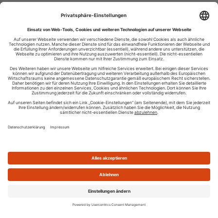
Ihren RSS-Feed veröffentlichen
RSS-Verzeichnis.de © 2003-2026
Impressum
Kontakt
Datenschutzinformation
Cookie-Einstellungen
AGB und Nutzungsbedingungen
Top 100 RSS Feeds
RSS Feed erstellen
Was ist ein RSS Feed?
Die besten RSS Reader
Neusten Feeds:
100
|
101-200
|
200-300