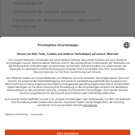
1000praktika.de
Stellenmarkt.de Jobfeed: gastronomie
Inforatgeber für Stellenangebote, national und
international
Ihren RSS-Feed veröffentlichen
RSS-Verzeichnis.de © 2003-2026
Impressum
Kontakt
Datenschutzinformation
Cookie-Einstellungen
AGB und Nutzungsbedingungen
Top 100 RSS Feeds
RSS Feed erstellen