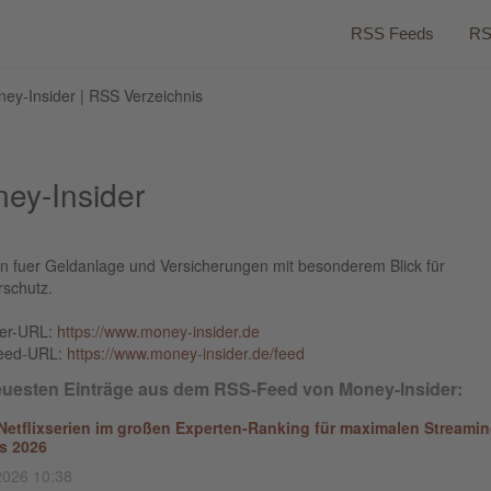
RSS Feeds
RS
ey-Insider | RSS Verzeichnis
ey-Insider
n fuer Geldanlage und Versicherungen mit besonderem Blick für
rschutz.
ber-URL:
https://www.money-insider.de
eed-URL:
https://www.money-insider.de/feed
euesten Einträge aus dem RSS-Feed von Money-Insider:
Netflixserien im großen Experten-Ranking für maximalen Streamin
s 2026
2026 10:38