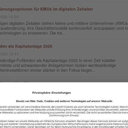
ierungsoptionen für KMUs im digitalen Zeitalter
2026 10:50
igen digitalen Zeitalter stehen kleine und mittlere Unternehmen (KMUs
rausforderung, ihre Geschäftsmodelle kontinuierlich anzupassen und in
chnologien zu investieren. Die tra...
en als Kapitalanlage 2026
2026 12:41
tändige Fußböden als Kapitalanlage 2026 In einer Zeit volatiler
märkte und schwankender Anlageformen rücken wertbeständige
ieninvestitionen immer stärker in den Fokus kluger...
 Luxury“ im Alltag:
2026 12:08
Luxury“ im Alltag: Warum minimalistischer Schmuck finanziell clever ist
steht im Schmuck für eine Ästhetik, die nicht über Lautstärke funktionie
 über Qualität....
 Trendmarken konnten mit großem Wachstum überzeugen