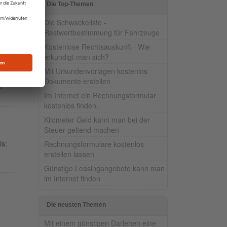
Die Top-Themen
del.
t,
Die Schwackeliste -
Restwertbestimmung für Fahrzeuge
Kostenlose Rechtsauskunft - Wie
erkundigt man sich?
Mit Urkundenvorlagen kostenlos
Dokumente erstellen
m
Im Internet ein Rechnungsformular
kostenlos finden.
Kilometer Geld kann man bei der
Steuer geltend machen
is:
Rechnungsformulare kostenlos
erstellen lassen
Günstige Leasingangebote kann man
im Internet finden
Die neusten Themen
Mit einem günstigen Darlehen eine