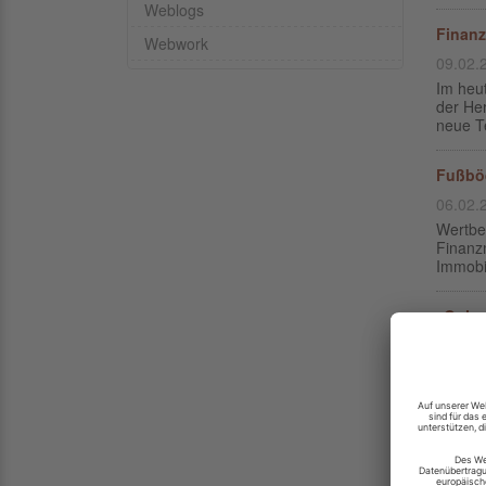
Weblogs
Finanz
Webwork
09.02.
Im heut
der He
neue Te
Fußböd
06.02.
Wertbes
Finanz
Immobil
„Quiet
06.02.
„Quiet 
Luxury 
sondern
Diese