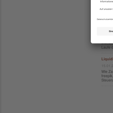
31.01.
Das Ko
Klassis
Komfort
Die Ku
28.01.
Die Fah
Investi
Laufe d
Liquid
15.01.
Wie Za
freepi
Steueru