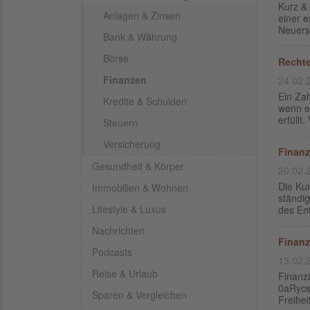
Kurz & 
Anlagen & Zinsen
einer e
Neuers
Bank & Währung
Börse
Recht
Finanzen
24.02.
Ein Za
Kredite & Schulden
wenn ei
erfüllt
Steuern
Versicherung
Finanz
Gesundheit & Körper
20.02.
Die Kun
Immobilien & Wohnen
ständig
Lifestyle & Luxus
des Ent
Nachrichten
Finanzi
Podcasts
13.02.
Reise & Urlaub
Finanzi
0aRycsf
Sparen & Vergleichen
Freihei