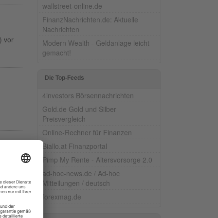
wallstreet-online.de
FinanzNachrichten.de: Aktuelle
Nachrichten
) vor
Modern Wealth - Geldanlage leicht
gemacht!
Die Top-Feeds
4investors Börsennachrichten
Gold.de Gold und Silber
Preisvergleich
Online-Rechner für Finanzen
Biallo.at Finanzportal
Pimp My Rente - Altersvorsorge 2.0
 Quiet
ad-hoc-news.de / Ad-hoc
rt,
Mitteilungen / deutsch
forexmag.de