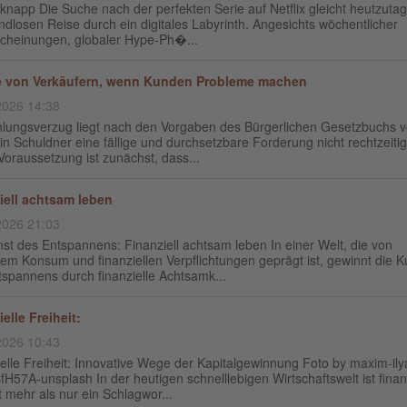
knapp Die Suche nach der perfekten Serie auf Netflix gleicht heutzutag
ndlosen Reise durch ein digitales Labyrinth. Angesichts wöchentlicher
cheinungen, globaler Hype-Ph�...
e von Verkäufern, wenn Kunden Probleme machen
2026 14:38
hlungsverzug liegt nach den Vorgaben des Bürgerlichen Gesetzbuchs v
n Schuldner eine fällige und durchsetzbare Forderung nicht rechtzeitig
. Voraussetzung ist zunächst, dass...
iell achtsam leben
2026 21:03
st des Entspannens: Finanziell achtsam leben In einer Welt, die von
em Konsum und finanziellen Verpflichtungen geprägt ist, gewinnt die K
spannens durch finanzielle Achtsamk...
elle Freiheit:
2026 10:43
elle Freiheit: Innovative Wege der Kapitalgewinnung Foto by maxim-il
H57A-unsplash In der heutigen schnelllebigen Wirtschaftswelt ist finan
t mehr als nur ein Schlagwor...