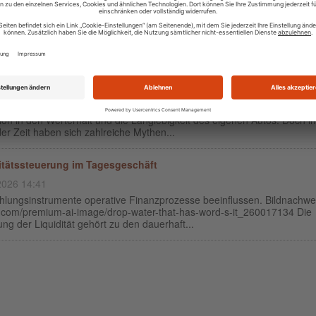
2026 12:43
nsumverhalten in Deutschland unterliegt einem spürbaren Strukturwan
che Markentreue verliert zunehmend an Bedeutung, während Flexibilitä
, digitale Erreichbarkeit und emot...
nst der Fahrzeugpflege: Mythen und Wahrheiten
2026 19:34
rzeugpflege ist mehr als nur eine Frage der Ästhetik – sie ist eine
tion in den Werterhalt und die Langlebigkeit des eigenen Autos. Doch i
er Zeit haben sich zahlreiche Mythen...
itätssteuerung im Tagesgeschäft
2026 14:41
hlungsinstrumente operative Finanzprozesse beeinflussen. Bildnachwe
k.com/premium-ai-image/drop-water-that-has-word-s-it_260017134 Die
ng der Liquidität gehört zu den dauerhaft...