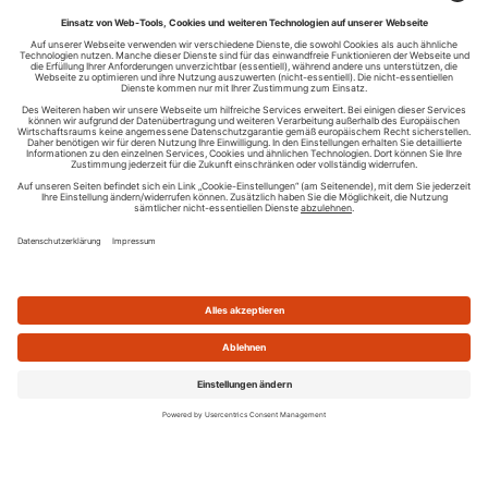
Ihren RSS-Feed veröffentlichen
RSS-Verzeichnis.de © 2003-2026
Impressum
Kontakt
Datenschutzinformation
Cookie-Einstellungen
AGB und Nutzungsbedingungen
Top 100 RSS Feeds
RSS Feed erstellen
Was ist ein RSS Feed?
Die besten RSS Reader
Neusten Feeds:
100
|
101-200
|
200-300