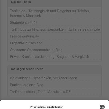
Die Top-Feeds
Tariftip.de - Tarifvergleich und Ratgeber für Telefon,
Internet & Mobilfunk
Studententarife24
Tarif-Tipps zu Finanzschwerpunkten - tarife-verzeichnis.de
Preisbewertung.de
Prepaid-Deutschland
Ökostrom: Ökostromanbieter Blog
Private Krankenversicherung: Ratgeber & Vergleich
meist gelesenen Feeds
Geld anlegen, Hypotheken, Versicherungen
Bankenvergleich Blog
Tarifnachrichten | Tarife-Verzeichnis.DE