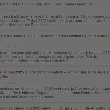
ect startet Prämienaktion: 100 Euro für neue Girokonte
2025 07:13
mdirect Bank hat eine neue Prämienaktion gestartet: Neukundinnen un
en, die bis zum 7. Juni 2025 ein Girokonto eröffnen, können sich übe
ift in Höhe von 100 Euro freuen...
ld & Kindergeld 2025: So kombinieren Familien beide Leistunge
2025 08:17
en mit niedrigem oder mittlerem Einkommen können auch im Jahr 2025
in mehrere staatliche Leistungen gleichzeitig beziehen. Wie die
gentur für Arbeit mitteilt, lassen sich das Kin...
zuschlag 2025: Bis zu 297 € monatlich – so beantragst du das Ext
ichtig
2025 08:56
verdiener mit Kindern haben 2025 mehr denn je Chancen auf eine spü
tützung: Der Kinderzuschlag wurde erhöht und kann Familien bis zu 29
o Kind und Monat bringen – zusätz...
mt das Kindergeld 2025 pünktlich: 5 Tipps, damit die Auszahlun