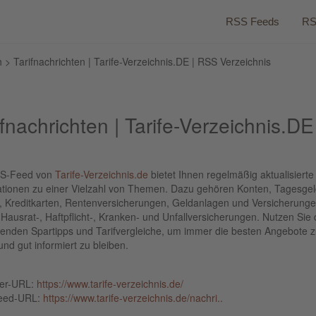
RSS Feeds
RS
h
> Tarifnachrichten | Tarife-Verzeichnis.DE | RSS Verzeichnis
ifnachrichten | Tarife-Verzeichnis.DE
SS-Feed von
Tarife-Verzeichnis.de
bietet Ihnen regelmäßig aktualisierte
ationen zu einer Vielzahl von Themen. Dazu gehören Konten, Tagesgel
e, Kreditkarten, Rentenversicherungen, Geldanlagen und Versicherungen
 Hausrat-, Haftpflicht-, Kranken- und Unfallversicherungen. Nutzen Sie 
enden Spartipps und Tarifvergleiche, um immer die besten Angebote 
und gut informiert zu bleiben.
ber-URL:
https://www.tarife-verzeichnis.de/
eed-URL:
https://www.tarife-verzeichnis.de/nachri..