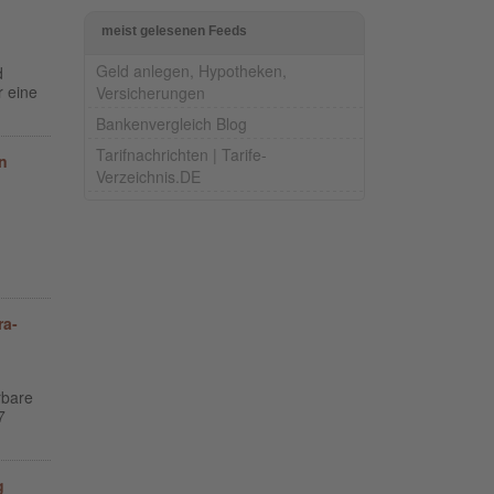
meist gelesenen Feeds
Geld anlegen, Hypotheken,
d
r eine
Versicherungen
Bankenvergleich Blog
Tarifnachrichten | Tarife-
n
Verzeichnis.DE
ra-
rbare
7
g