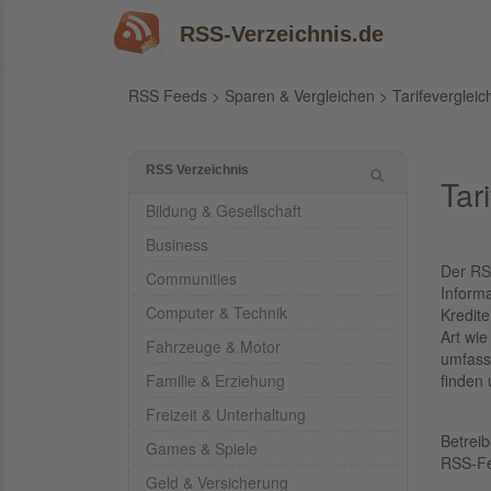
RSS-Verzeichnis.de
RSS Feeds
>
Sparen & Vergleichen
>
Tarifevergleic
RSS Verzeichnis
Tar
Bildung & Gesellschaft
Business
Der R
Communities
Inform
Computer & Technik
Kredit
Art wie
Fahrzeuge & Motor
umfass
Familie & Erziehung
finden 
Freizeit & Unterhaltung
Betrei
Games & Spiele
RSS-F
Geld & Versicherung