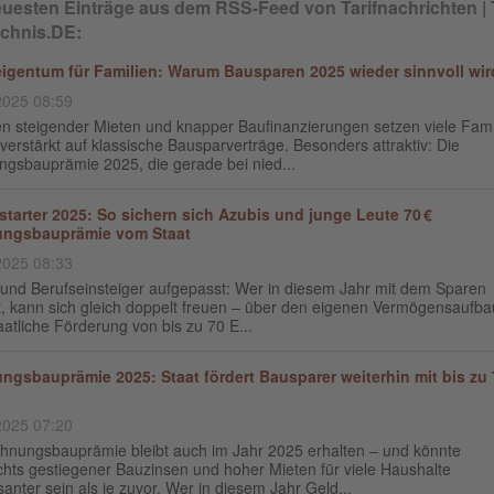
euesten Einträge aus dem RSS-Feed von Tarifnachrichten | T
ichnis.DE:
gentum für Familien: Warum Bausparen 2025 wieder sinnvoll wir
2025 08:59
en steigender Mieten und knapper Baufinanzierungen setzen viele Fami
verstärkt auf klassische Bausparverträge. Besonders attraktiv: Die
gsbauprämie 2025, die gerade bei nied...
starter 2025: So sichern sich Azubis und junge Leute 70 €
ngsbauprämie vom Staat
2025 08:33
 und Berufseinsteiger aufgepasst: Wer in diesem Jahr mit dem Sparen
t, kann sich gleich doppelt freuen – über den eigenen Vermögensaufb
aatliche Förderung von bis zu 70 E...
gsbauprämie 2025: Staat fördert Bausparer weiterhin mit bis zu 
2025 07:20
hnungsbauprämie bleibt auch im Jahr 2025 erhalten – und könnte
chts gestiegener Bauzinsen und hoher Mieten für viele Haushalte
santer sein als je zuvor. Wer in diesem Jahr Geld...