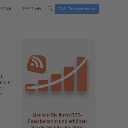
🔍
S Wiki
RSS Tools
RSS Feed eintragen
d,
 aller
die
zu
Machen Sie Ihren RSS-
Feed bekannt und erhöhen
Sie die Sichtbarkeit Ihrer