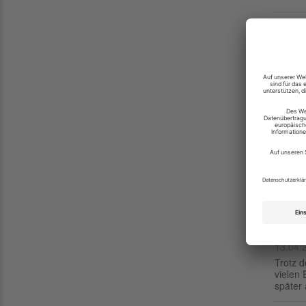
Wohnu
wer ni
17.04.
Die Wo
Sparer
das Th
Wohnge
15.04.
Höhere
teurer
2023 w
Verzög
müsse
13.04.
Trotz d
vielen 
später 