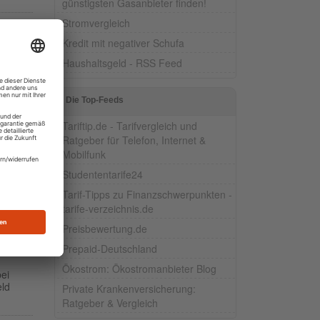
günstigsten Gasanbieter finden!
Stromvergleich
– und
Kredit mit negativer Schufa
Haushaltsgeld - RSS Feed
nge
ckt
Die Top-Feeds
Tariftip.de - Tarifvergleich und
Ratgeber für Telefon, Internet &
Mobilfunk
mmer
Studententarife24
eginn
Tarif-Tipps zu Finanzschwerpunkten -
tarife-verzeichnis.de
Preisbewertung.de
Prepaid-Deutschland
Ökostrom: Ökostromanbieter Blog
ei
eld
Private Krankenversicherung:
Ratgeber & Vergleich