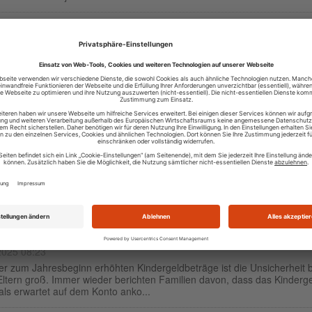
ngsbauprämie für Rentner? Wer 2025 noch Förderung bekommt 
cht
2025 08:45
hnungsbauprämie war lange Zeit ein beliebtes Förderinstrument für ju
 – doch was ist mit älteren Menschen, insbesondere Rentnern? 2025 rü
ema wieder in den Fokus, denn v...
ld Plus 2025: Für wen es jetzt deutlich mehr Geld gibt
2025 08:48
 Mieten, steigende Nebenkosten – für viele Haushalte wird Wohnen i
. Das Wohngeld Plus soll dagegenhalten: Seit der Reform zum Jahresb
urde es spürbar ausgeweitet – u...
erungen bei Kindergeldauszahlung: Was Familien 2025 wissen
n
2025 08:23
er zum Jahresbeginn erhöhten Kindergeldbeträge ist die Unsicherheit b
Eltern groß. Immer wieder berichten Familien davon, dass das Kinderg
als erwartet auf dem Konto anko...