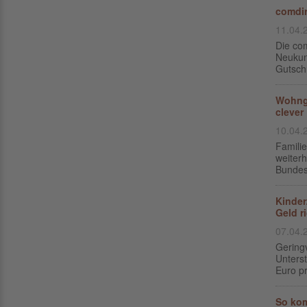
comdir
11.04.
Die co
Neukund
Gutschr
Wohnge
clever
10.04.
Famili
weiterh
Bundesa
Kinder
Geld r
07.04.
Gering
Unters
Euro pr
So kom