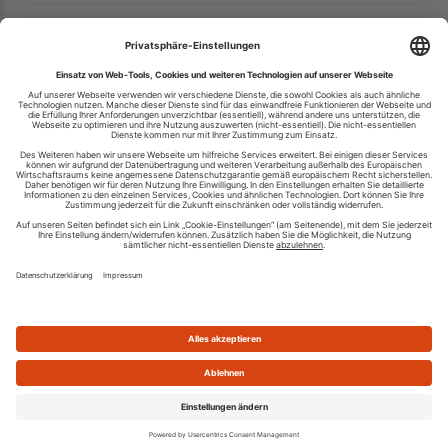
Ihren RSS-Feed veröffentlichen
RSS-Verzeichnis.de © 2003-2026
Impressum
Kontakt
Datenschutzinformation
Cookie-Einstellungen
AGB und Nutzungsbedingungen
Top 100 RSS Feeds
RSS Feed erstellen
Was ist ein RSS Feed?
Die besten RSS Reader
Neusten Feeds:
100
|
101-200
|
200-300