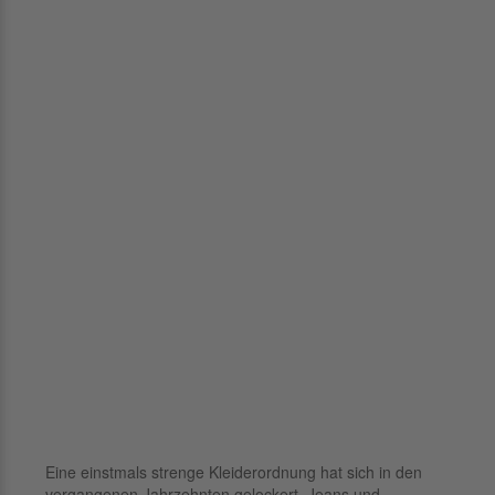
Eine einstmals strenge Kleiderordnung hat sich in den
vergangenen Jahrzehnten gelockert. Jeans und