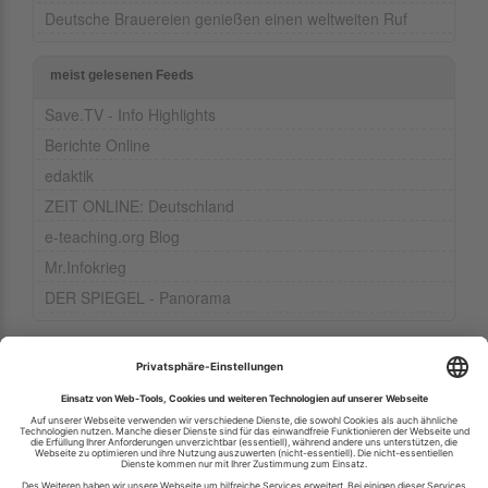
Deutsche Brauereien genießen einen weltweiten Ruf
meist gelesenen Feeds
Save.TV - Info Highlights
Berichte Online
edaktik
ZEIT ONLINE: Deutschland
e-teaching.org Blog
Mr.Infokrieg
DER SPIEGEL - Panorama
Ihren RSS-Feed veröffentlichen