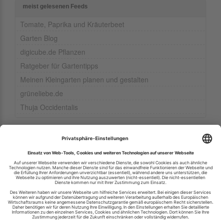
meist gelesenen Feeds
Tomate, Paprika und Kräuterbeet
Garten Blog
digicube.de Pflanzen
Ratgeber für Gartentipps
Meinen Kleingarten planen und gestalten
grüneliebe.de
Thuja Occidentalis
Ihren RSS-Feed veröffentlichen
RSS-Verzeichnis.de © 2003-2026
Impressum