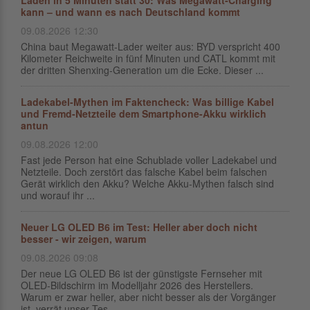
Laden in 5 Minuten statt 30: Was Megawatt-Charging
kann – und wann es nach Deutschland kommt
09.08.2026 12:30
China baut Megawatt-Lader weiter aus: BYD verspricht 400
Kilometer Reichweite in fünf Minuten und CATL kommt mit
der dritten Shenxing-Generation um die Ecke. Dieser ...
Ladekabel-Mythen im Faktencheck: Was billige Kabel
und Fremd-Netzteile dem Smartphone-Akku wirklich
antun
09.08.2026 12:00
Fast jede Person hat eine Schublade voller Ladekabel und
Netzteile. Doch zerstört das falsche Kabel beim falschen
Gerät wirklich den Akku? Welche Akku-Mythen falsch sind
und worauf ihr ...
Neuer LG OLED B6 im Test: Heller aber doch nicht
besser - wir zeigen, warum
09.08.2026 09:08
Der neue LG OLED B6 ist der günstigste Fernseher mit
OLED-Bildschirm im Modelljahr 2026 des Herstellers.
Warum er zwar heller, aber nicht besser als der Vorgänger
ist, verrät unser Tes...