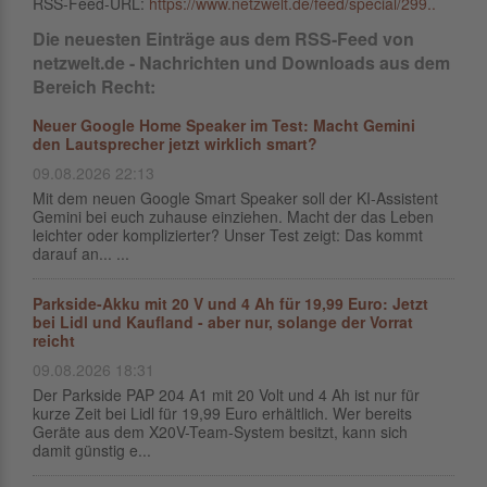
RSS-Feed-URL:
https://www.netzwelt.de/feed/special/299..
Die neuesten Einträge aus dem RSS-Feed von
netzwelt.de - Nachrichten und Downloads aus dem
Bereich Recht:
Neuer Google Home Speaker im Test: Macht Gemini
den Lautsprecher jetzt wirklich smart?
09.08.2026 22:13
Mit dem neuen Google Smart Speaker soll der KI-Assistent
Gemini bei euch zuhause einziehen. Macht der das Leben
leichter oder komplizierter? Unser Test zeigt: Das kommt
darauf an... ...
Parkside-Akku mit 20 V und 4 Ah für 19,99 Euro: Jetzt
bei Lidl und Kaufland - aber nur, solange der Vorrat
reicht
09.08.2026 18:31
Der Parkside PAP 204 A1 mit 20 Volt und 4 Ah ist nur für
kurze Zeit bei Lidl für 19,99 Euro erhältlich. Wer bereits
Geräte aus dem X20V-Team-System besitzt, kann sich
damit günstig e...