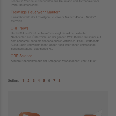
Lesen Sie ?ber neue Nachrichten aus Raumfahrt und Astronomie vom
Portal Raumfahrer.net.
Freiwillige Feuerwehr Mautern
Einsatzberichte der Freiwilligen Feuerwehr Mautern/Donau, Nieder?
sterreich
ORF News
Der RSS-Feed "ORF.at News" versorgt Sie mit den aktuellen
Nachrichten aus Österreich und der ganzen Welt. Bleiben Sie immer auf
dem neuesten Stand mit den topaktuellen Artikeln zu Politik, Wirtschaft,
Kultur, Sport und vielem mehr. Unser Feed liefert Ihnen umfassende
Berichterstattung, spannende Hi..
ORF Science
Aktuelle Nachrichten aus der Kategorien Wissenschaft" von ORF.at"
Seiten:
1
2
3
4
5
6
7
8