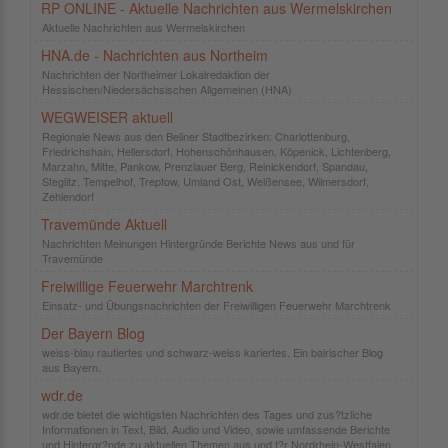
RP ONLINE - Aktuelle Nachrichten aus Wermelskirchen
Aktuelle Nachrichten aus Wermelskirchen
HNA.de - Nachrichten aus Northeim
Nachrichten der Northeimer Lokalredaktion der
Hessischen/Niedersächsischen Allgemeinen (HNA)
WEGWEISER aktuell
Regionale News aus den Beliner Stadtbezirken: Charlottenburg,
Friedrichshain, Hellersdorf, Hohenschönhausen, Köpenick, Lichtenberg,
Marzahn, Mitte, Pankow, Prenzlauer Berg, Reinickendorf, Spandau,
Steglitz, Tempelhof, Treptow, Umland Ost, Weißensee, Wilmersdorf,
Zehlendorf
Travemünde Aktuell
Nachrichten Meinungen Hintergründe Berichte News aus und für
Travemünde
Freiwillige Feuerwehr Marchtrenk
Einsatz- und Übungsnachrichten der Freiwilligen Feuerwehr Marchtrenk
Der Bayern Blog
weiss-blau rautiertes und schwarz-weiss kariertes. Ein bairischer Blog
aus Bayern.
wdr.de
wdr.de bietet die wichtigsten Nachrichten des Tages und zus?tzliche
Informationen in Text, Bild, Audio und Video, sowie umfassende Berichte
und Hintergr?nde zu aktuellen Themen aus und f?r Nordrhein-Westfalen.