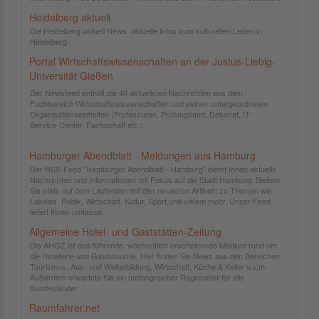
Heidelberg aktuell
Die Heidelberg aktuell News: aktuelle Infos zum kulturellen Leben in
Heidelberg
Portal Wirtschaftswissenschaften an der Justus-Liebig-
Universität Gießen
Der Newsfeed enthält die 40 aktuellsten Nachrichten aus dem
Fachbereich Wirtschaftswissenschaften und seinen untergeordneten
Organisationseinheiten (Professuren, Prüfungsamt, Dekanat, IT-
Service-Center, Fachschaft etc.).
Hamburger Abendblatt - Meldungen aus Hamburg
Der RSS-Feed "Hamburger Abendblatt - Hamburg" bietet Ihnen aktuelle
Nachrichten und Informationen mit Fokus auf die Stadt Hamburg. Bleiben
Sie stets auf dem Laufenden mit den neuesten Artikeln zu Themen wie
Lokales, Politik, Wirtschaft, Kultur, Sport und vielem mehr. Unser Feed
liefert Ihnen umfasse..
Allgemeine Hotel- und Gaststätten-Zeitung
Die AHGZ ist das führende, wöchentlich erscheinende Medium rund um
die Hotellerie und Gastronomie. Hier finden Sie News aus den Bereichen
Tourismus, Aus- und Weiterbildung, Wirtschaft, Küche & Keller u.v.m.
Außerdem erwartete Sie ein umfangreicher Regionalteil für alle
Bundesländer.
Raumfahrer.net