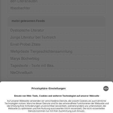
den Literanauten
itbeobachter
meist gelesenen Feeds
Dystopische Literatur
Junge Literatur bei Textreich
Ernst-Probst-Zitate
Weltgrösste Tiergeschichtensammlung
Marys Bücherblog
Tagestexte - Texte mit Biss.
NieOhneBuch
Ihren RSS-Feed veröffentlichen