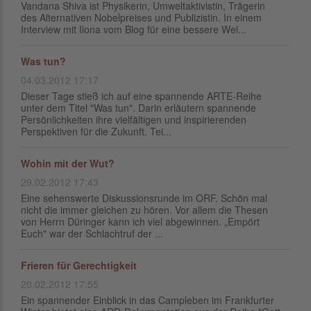
Vandana Shiva ist Phy­si­ke­rin, Umwelt­ak­ti­vis­tin, Trä­ge­rin
des Alter­na­ti­ven Nobel­prei­ses und Publi­zis­tin. In einem
Interview mit Ilona vom Blog für eine bessere Wel...
Was tun?
04.03.2012 17:17
Dieser Tage stieß ich auf eine spannende ARTE-Reihe
unter dem Titel "Was tun". Darin erläutern spannende
Persönlichkeiten ihre vielfältigen und inspirierenden
Perspektiven für die Zukunft. Tei...
Wohin mit der Wut?
29.02.2012 17:43
Eine sehenswerte Diskussionsrunde im ORF. Schön mal
nicht die immer gleichen zu hören. Vor allem die Thesen
von Herrn Düringer kann ich viel abgewinnen. „Empört
Euch" war der Schlachtruf der ...
Frieren für Gerechtigkeit
20.02.2012 17:55
Ein spannender Einblick in das Campleben im Frankfurter