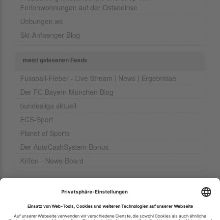
Ferienwohnungen auf der Ostseeinse
Uebungen.ws
Ski-Anfaenger-Blog
meist gelesenen Feeds
Fussball-Fieber - Live Stream | News | Ergebnisse
Der FC Bayern München Blog
bundesliga aktuell
ECS-Sport
Planet of Sports
Der AutoCashSystem Bonus
Krîfon - News-Board