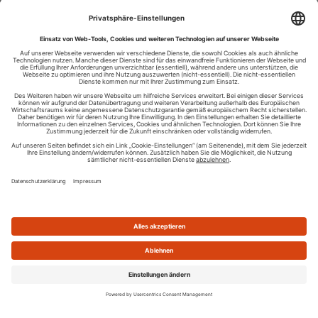
Ihren RSS-Feed veröffentlichen
RSS-Verzeichnis.de © 2003-2026
Impressum
Kontakt
Datenschutzinformation
Cookie-Einstellungen
AGB und Nutzungsbedingungen
Top 100 RSS Feeds
RSS Feed erstellen
Was ist ein RSS Feed?
Die besten RSS Reader
Neusten Feeds:
100
|
101-200
|
200-300