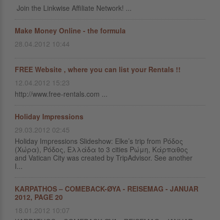
Join the Linkwise Affiliate Network! ...
Make Money Online - the formula
28.04.2012 10:44
FREE Website , where you can list your Rentals !!
12.04.2012 15:23
http://www.free-rentals.com ...
Holiday Impressions
29.03.2012 02:45
Holiday Impressions Slideshow: Elke’s trip from Ρόδος
(Χώρα), Ρόδος, Ελλάδα to 3 cities Ρώμη, Κάρπαθος
and Vatican City was created by TripAdvisor. See another
Ι...
KARPATHOS – COMEBACK-ØYA - REISEMAG - JANUAR
2012, PAGE 20
18.01.2012 10:07