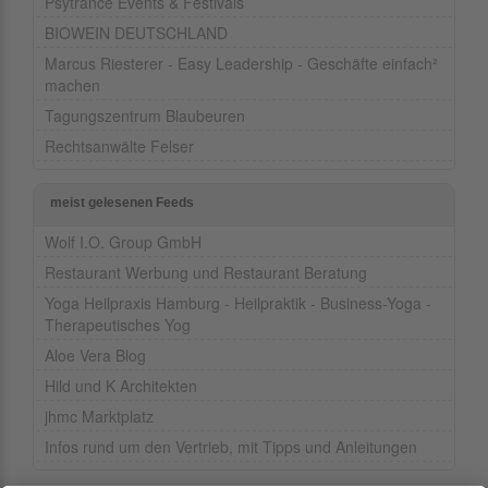
Psytrance Events & Festivals
BIOWEIN DEUTSCHLAND
Marcus Riesterer - Easy Leadership - Geschäfte einfach²
machen
Tagungszentrum Blaubeuren
Rechtsanwälte Felser
meist gelesenen Feeds
Wolf I.O. Group GmbH
Restaurant Werbung und Restaurant Beratung
Yoga Heilpraxis Hamburg - Heilpraktik - Business-Yoga -
Therapeutisches Yog
Aloe Vera Blog
Hild und K Architekten
jhmc Marktplatz
Infos rund um den Vertrieb, mit Tipps und Anleitungen