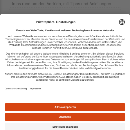
Infos rund um den Vertrieb, mit Tipps und Anleitungen
Ihren RSS-Feed veröffentlichen
RSS-Verzeichnis.de © 2003-2026
Impressum
Kontakt
Datenschutzinformation
Cookie-Einstellungen
AGB und Nutzungsbedingungen
Top 100 RSS Feeds
RSS Feed erstellen
Was ist ein RSS Feed?
Die besten RSS Reader
Neusten Feeds:
100
|
101-200
|
200-300