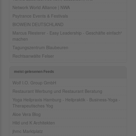
Network World Alliance | NWA
Psytrance Events & Festivals
BIOWEIN DEUTSCHLAND
Marcus Riesterer - Easy Leadership - Geschäfte einfach²
machen
Tagungszentrum Blaubeuren
Rechtsanwälte Felser
meist gelesenen Feeds
Wolf I.O. Group GmbH
Restaurant Werbung und Restaurant Beratung
Yoga Heilpraxis Hamburg - Heilpraktik - Business-Yoga -
Therapeutisches Yog
Aloe Vera Blog
Hild und K Architekten
jhmc Marktplatz