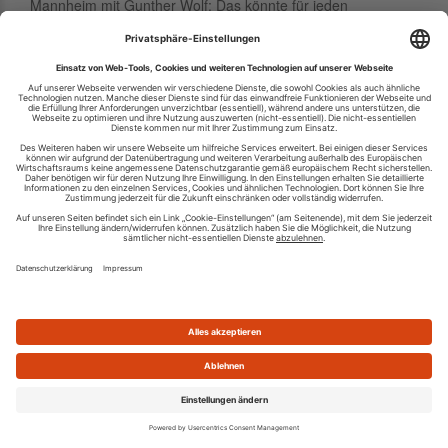
Mannheim mit Gunther Wolf: Das könnte für jeden
interessant sein, der für dieses Ja...
Mitarbeiterbindung Consulting Köln, Berlin, Stuttgart:
Experte für Mitarbeiterbindung
07.02.2015 20:47
Mitarbeiterbindung Consulting Köln, Berlin, Stuttgart |
Lassen Sie sich von Arbeitskräftemangel und
Fachkräftemangel nicht plagen: Lernen Sie vom
Mitarbeiterbindungs-Experten. In diesem Jahr b...
Employer Branding Seminar mit Gunther Wolf
20.01.2015 16:44
Mittelstand Consulting Employer Branding | Employer
Branding Trainings und Fortbildungen gibt es mittlerweile
nicht wenige. Doch der Verlag Dashöfer GmbH ist jetzt ein
ganz großer Wurf gelungen...
Köln, Hamburg, München, Frankfurt, Leipzig:
Zielvereinbarungssystem Seminar
15.01.2015 15:42
Consulting Zielvereinbarung | Im Personalmanagement