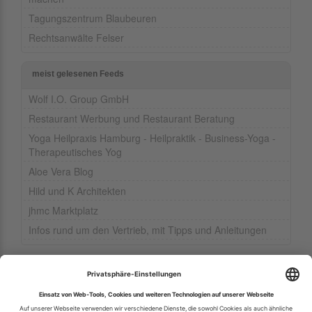
Tagungszentrum Blaubeuren
Rechtsanwälte Felser
meist gelesenen Feeds
Wolf I.O. Group GmbH
Restaurant Werbung und Restaurant Beratung
Yoga Heilpraxis Hamburg - Heilpraktik - Business-Yoga -
Therapeutisches Yog
Aloe Vera Blog
Hild und K Architekten
jhmc Marktplatz
Infos rund um den Vertrieb, mit Tipps und Anleitungen