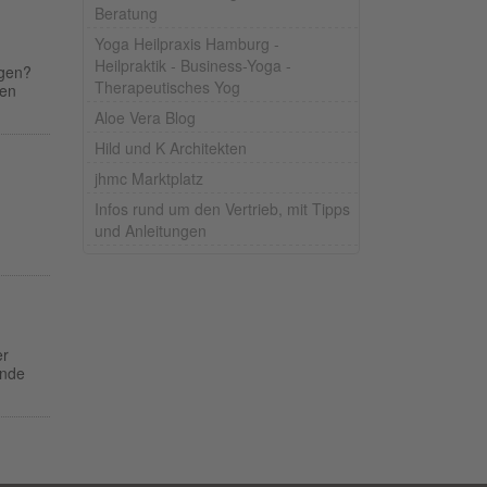
Beratung
Yoga Heilpraxis Hamburg -
Heilpraktik - Business-Yoga -
egen?
Therapeutisches Yog
ßen
Aloe Vera Blog
Hild und K Architekten
jhmc Marktplatz
Infos rund um den Vertrieb, mit Tipps
und Anleitungen
er
ende