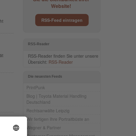
Website!
RSS-Feed eintragen
ht
RSS-Reader
ät
RSS-Reader finden Sie unter unsere
Übersicht:
RSS-Reader
Die neuesten Feeds
PrintPunk
Blog | Toyota Material Handling
Deutschland
Rechtsanwälte Leipzig
Wir fertigen Ihre Portraitbüste an
Wegner & Partner
Customer Experience Management