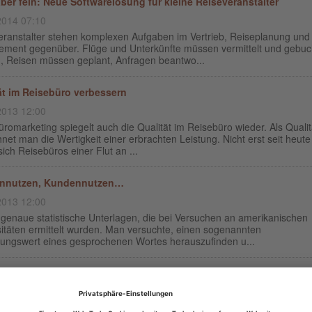
aber fein: Neue Softwarelösung für kleine Reiseveranstalter
2014 07:10
eranstalter stehen komplexen Aufgaben im Vertrieb, Reiseplanung und
ment gegenüber. Flüge und Unterkünfte müssen vermittelt und gebuc
, Reisen müssen geplant, Anfragen beantwo...
ät im Reisebüro verbessern
2013 12:00
romarketing spiegelt auch die Qualität im Reisebüro wieder. Als Qualit
net man die Wertigkeit einer erbrachten Leistung. Nicht erst seit heute
ich Reisebüros einer Flut an ...
nnutzen, Kundennutzen…
2013 12:00
 genaue statistische Unterlagen, die bei Versuchen an amerikanischen
sitäten ermittelt wurden. Man versuchte, einen sogenannten
rungswert eines gesprochenen Wortes herauszufinden u...
hte Laune im Reisebüro
2013 12:00
 tatsächlich nur mehrere Taktiken um Ihren Zustand zu ändern. Hier