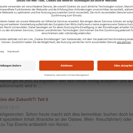
n Sie ganz schnelle und einfach umzusetzende Tipps, wie Sie im und v
kaufsgespräch schnell mehr Selbstvertr...
ufigsten sechs Expedienten-Fehler im Verkaufsgespräch
2013 13:00
ie Ihre Reisebürokunden nicht wertschätzend behandeln, bleiben dies
er Zeit weg. Hier finden Sie schon mal die häufigsten sechs Fehler im
sgespräch, die Sie leicht vermeide...
üro der Zukunft?! Teil 6
2013 13:00
h immer Sie jetzt Ihre Chance für das Reisebüro der Zukunft erkannt 
hance gilt es jetzt zu ergreifen! Wer sich heute richtig analysiert und auf
ebüromarkt wird in ...
üro der Zukunft?! Teil 5
2013 13:11
eichgesinnten. Schon heute macht sich dies bemerkbar, buchen doch be
it speziellem Inhalt (Kraniche an der Ostsee, Wein- Kreuzfahrten) oder
zu Top-Events anlässlich von Konze...