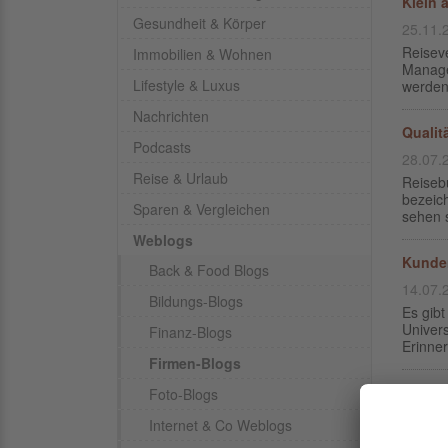
Klein 
Gesundheit & Körper
25.11.
Reisev
Immobilien & Wohnen
Manage
Lifestyle & Luxus
werden
Nachrichten
Qualit
Podcasts
28.07.
Reise & Urlaub
Reisebü
bezeich
Sparen & Vergleichen
sehen s
Weblogs
Kunde
Back & Food Blogs
14.07.
Bildungs-Blogs
Es gibt
Univer
Finanz-Blogs
Erinne
Firmen-Blogs
Schlec
Foto-Blogs
07.07.
Internet & Co Weblogs
Es gibt