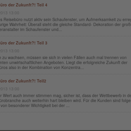
üro der Zukunft?! Teil 4
2013 13:00
s Reisebüro nutzt aktiv sein Schaufenster, um Aufmerksamkeit zu err
urige Wahrheit: Überall steht die gleiche Standard- Dekoration der gro
ranstalter im Schaufenster und...
üro der Zukunft?! Teil 3
2013 13:00
 zu wachsen, müssen sie sich in vielen Fällen auch mal trennen von
ten unwirtschaftlichen Angeboten. Liegt die erfolgreiche Zukunft der
ros also in der Kombination von Konzentra...
üro der Zukunft?! Teil2
2013 13:00
r Wert auch immer stimmen mag, sicher ist, dass der Wettbewerb in d
robranche auch weiterhin hart bleiben wird. Für die Kunden sind folg
von besonderer Wichtigkeit bei der ...