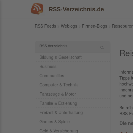
RSS-Verzeichnis.de
RSS Feeds
>
Weblogs
>
Firmen-Blogs
> Reisebürom
RSS Verzeichnis
Rei
Bildung & Gesellschaft
Business
Inform
Communities
Tipps 
hochwe
Computer & Technik
Innenr
Fahrzeuge & Motor
und ne
Familie & Erziehung
Betrei
Freizeit & Unterhaltung
RSS-F
Games & Spiele
Die n
Geld & Versicherung