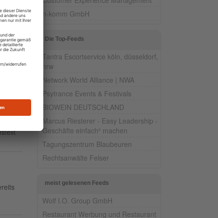
or
n-komm GmbH
Die Top-Feeds
Tantra Escortservice köln, düsseldorf,
e im
nrw
Network World Alliance | NWA
Psytrance Events & Festivals
BIOWEIN DEUTSCHLAND
Marcus Riesterer - Easy Leadership -
haben
Geschäfte einfach² machen
stellt
Tagungszentrum Blaubeuren
Rechtsanwälte Felser
meist gelesenen Feeds
reits
Wolf I.O. Group GmbH
Restaurant Werbung und Restaurant