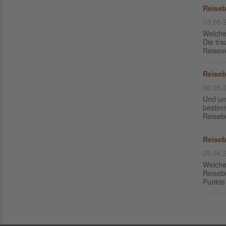
Reiseb
13.05.
Welche
Die tra
Reiseve
Reiseb
06.05.
Und um
bestimm
Reisebü
Reiseb
29.04.
Welche
Reisebü
Punkte 