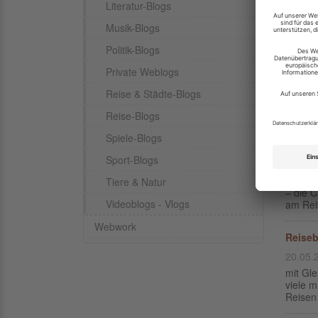
Literatur-Blogs
erhalte
dem Ver
Musik-Blogs
Politik-Blogs
Die hä
Private Weblogs
12.06.
Wenn S
Reise & Städte-Blogs
Laufe d
Verkauf
Reise-Blogs
Spiele-Blogs
Reiseb
Sport-Blogs
27.05.
Wo auc
Tiere & Natur
– die C
Videoblogs - Vlogs
am Reis
Webwork
Reiseb
20.05.
mit Gl
viele m
Reisen 