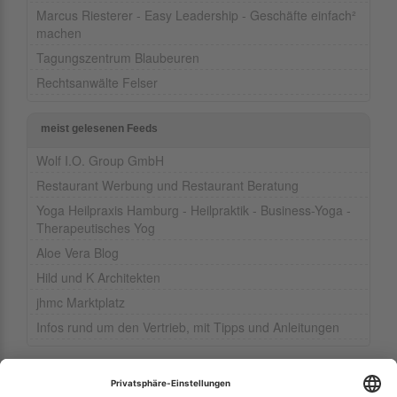
Marcus Riesterer - Easy Leadership - Geschäfte einfach²
machen
Tagungszentrum Blaubeuren
Rechtsanwälte Felser
meist gelesenen Feeds
Wolf I.O. Group GmbH
Restaurant Werbung und Restaurant Beratung
Yoga Heilpraxis Hamburg - Heilpraktik - Business-Yoga -
Therapeutisches Yog
Aloe Vera Blog
Hild und K Architekten
jhmc Marktplatz
Infos rund um den Vertrieb, mit Tipps und Anleitungen