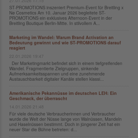
27.01.2026 17:15
ST-PROMOTIONS inszeniert Premium-Event für Breitling x
Nø Cosmetics Am 10. Januar 2026 begleitete ST-
PROMOTIONS ein exklusives Afternoon-Event in der
Breitling Boutique Berlin-Mitte. In stilvollem A...
Marketing im Wandel: Warum Brand Activation an
Bedeutung gewinnt und wie ST-PROMOTIONS darauf
reagiert
22.01.2026 19:47
Der Marketingmarkt befindet sich in einem tiefgreifenden
Wandel. Fragmentierte Zielgruppen, sinkende
Aufmerksamkeitsspannen und eine zunehmende
Austauschbarkeit digitaler Kanäle stellen klassi...
Amerikanische Pekannüsse im deutschen LEH: Ein
Geschmack, der überrascht
14.01.2026 21:48
Für viele deutsche Verbraucherinnen und Verbraucher
wurde die Welt der Nüsse lange von Walnüssen, Mandeln
und Haselnüssen bestimmt. Doch in jüngerer Zeit hat ein
neuer Star die Bühne betreten: d...